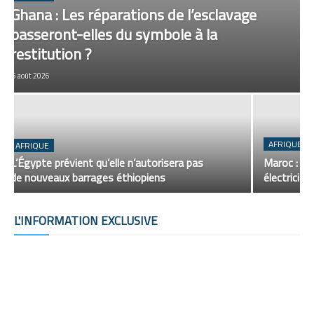
Ghana : Les réparations de l’esclavage
passeront-elles du symbole à la
restitution ?
6 août 2026
AFRIQUE
AFRIQUE
L’Égypte prévient qu’elle n’autorisera pas
Maroc : Ca
de nouveaux barrages éthiopiens
électricité
L'INFORMATION EXCLUSIVE
Exclu
Edito
Plus