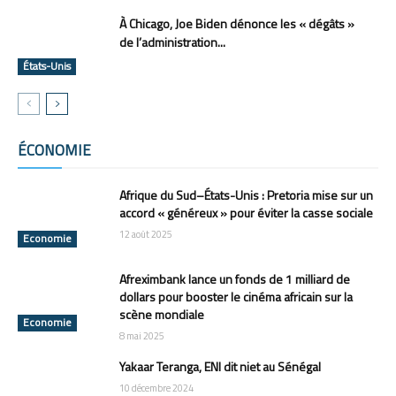
À Chicago, Joe Biden dénonce les « dégâts »
de l’administration...
États-Unis
ÉCONOMIE
Tous
Afrique
Amérique
Asie
Europe
Océanie
Plus
Afrique du Sud–États-Unis : Pretoria mise sur un
accord « généreux » pour éviter la casse sociale
12 août 2025
Economie
Afreximbank lance un fonds de 1 milliard de
dollars pour booster le cinéma africain sur la
scène mondiale
Economie
8 mai 2025
Yakaar Teranga, ENI dit niet au Sénégal
10 décembre 2024