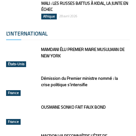
MALI : LES RUSSES BATTUS À KIDAL, LA JUNTE EN
ÉCHEC
Afrique
28 avril 2026
L'INTERNATIONAL
Tous
Amérique
Asie
Europe
Océanie
Plus
MAMDANI ÉLU PREMIER MAIRE MUSULMAN DE
NEW YORK
États-Unis
Démission du Premier ministre nommé : la
crise politique s’intensifie
France
OUSMANE SONKO FAIT FAUX BOND
France
MACRON VA RECONNAÎTRE L’ÉTAT DE