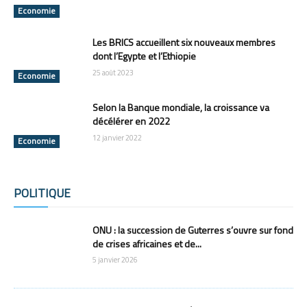
Economie
Les BRICS accueillent six nouveaux membres
dont l’Egypte et l’Ethiopie
25 août 2023
Economie
Selon la Banque mondiale, la croissance va
décélérer en 2022
12 janvier 2022
Economie
POLITIQUE
Tous
Afrique
Amérique
Asie
Europe
Océanie
Plus
ONU : la succession de Guterres s’ouvre sur fond
de crises africaines et de...
5 janvier 2026