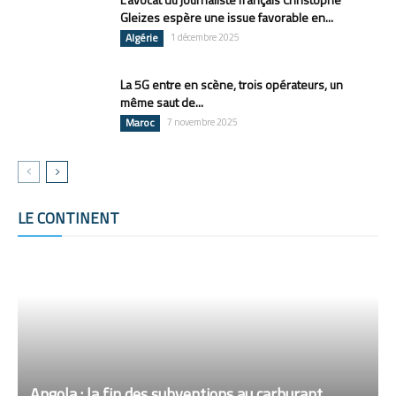
Gleizes espère une issue favorable en...
Algérie
1 décembre 2025
La 5G entre en scène, trois opérateurs, un
même saut de...
Maroc
7 novembre 2025
LE CONTINENT
Tous
Politique
Economie
Société
Entertainment
Plus
Angola : la fin des subventions au carburant