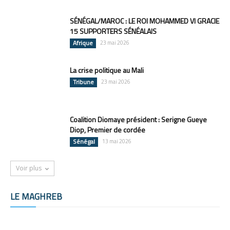
SÉNÉGAL/MAROC : LE ROI MOHAMMED VI GRACIE
15 SUPPORTERS SÉNÉALAIS
Afrique
23 mai 2026
La crise politique au Mali
Tribune
23 mai 2026
Coalition Diomaye président : Serigne Gueye
Diop, Premier de cordée
Sénégal
13 mai 2026
Voir plus
LE MAGHREB
Tous
Algérie
Libye
Maroc
Mauritanie
Tunisie
Plus