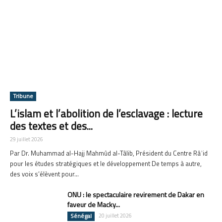
Tribune
L’islam et l’abolition de l’esclavage : lecture
des textes et des...
29 juillet 2026
Par Dr. Muhammad al-Hajj Mahmûd al-Tâlib, Président du Centre Râʾid
pour les études stratégiques et le développement De temps à autre,
des voix s’élèvent pour...
ONU : le spectaculaire revirement de Dakar en
faveur de Macky...
Sénégal
20 juillet 2026