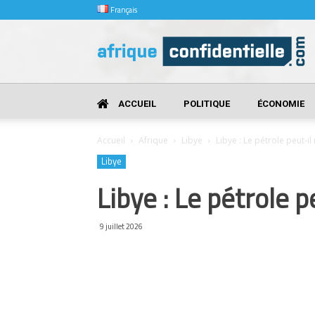
Français
Afrique
Confidentielle
ACCUEIL
POLITIQUE
ÉCONOMIE
Accueil
Afrique
Libye
Libye : Le pétrole peut-i
Libye
Libye : Le pétrole 
9 juillet 2026