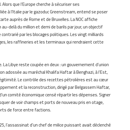
. Alors que l’Europe cherche à sécuriser ses
eliée à l’Italie par le gazoduc Greenstream, entend se poser
arte auprès de Rome et de Bruxelles. La NOC affiche
 au-delà du million et demi de barils par jour, un objectif
trarié par les blocages politiques. Les vingt milliards
s, les raffineries et les terminaux qui rendraient cette
e. La Libye reste coupée en deux : un gouvernement d’union
tion adossée au maréchal Khalifa Haftar à Benghazi, à l’Est,
égitimité. Le contrôle des recettes pétrolières est au cœur
oppement et la reconstruction, dirigé par Belgassem Haftar,
d’un comité économique censé répartir les dépenses. Signer
 risquer de voir champs et ports de nouveau pris en otage,
ts de force entre factions.
5, l’assassinat d’un chef de milice puissant avait déclenché