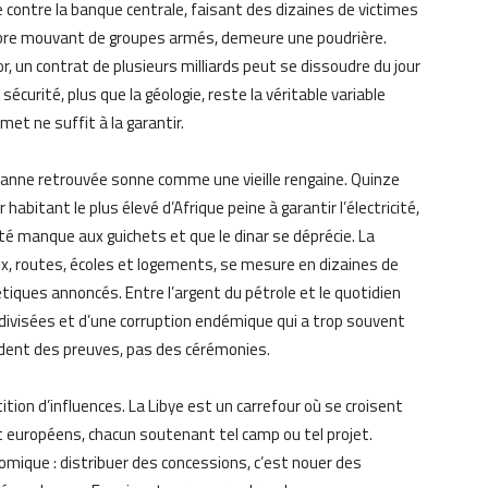
 contre la banque centrale, faisant des dizaines de victimes
quilibre mouvant de groupes armés, demeure une poudrière.
r, un contrat de plusieurs milliards peut se dissoudre du jour
écurité, plus que la géologie, reste la véritable variable
et ne suffit à la garantir.
manne retrouvée sonne comme une vieille rengaine. Quinze
 habitant le plus élevé d’Afrique peine à garantir l’électricité,
dité manque aux guichets et que le dinar se déprécie. La
aux, routes, écoles et logements, se mesure en dizaines de
étiques annoncés. Entre l’argent du pétrole et le quotidien
 divisées et d’une corruption endémique qui a trop souvent
ndent des preuves, pas des cérémonies.
tion d’influences. La Libye est un carrefour où se croisent
et européens, chacun soutenant tel camp ou tel projet.
nomique : distribuer des concessions, c’est nouer des