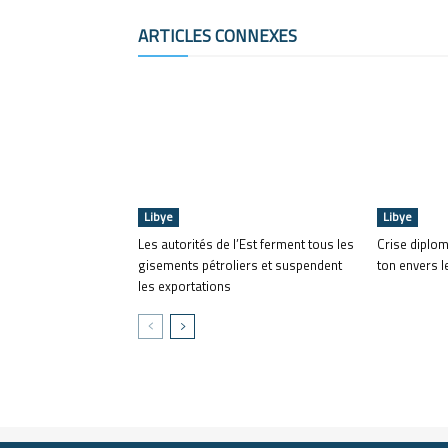
ARTICLES CONNEXES
Libye
Libye
Les autorités de l’Est ferment tous les
Crise diplom
gisements pétroliers et suspendent
ton envers l
les exportations