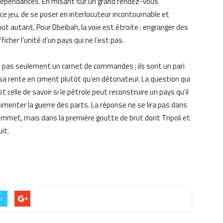
es dépendances. En misant sur un grand rendez-vous
 ce jeu, de se poser en interlocuteur incontournable et
out autant. Pour Dbeibah, la voie est étroite : engranger des
icher l’unité d’un pays qui ne l’est pas.
sont pas seulement un carnet de commandes ; ils sont un pari
 sa rente en ciment plutôt qu’en détonateur. La question qui
 celle de savoir si le pétrole peut reconstruire un pays qu’il
’alimenter la guerre des parts. La réponse ne se lira pas dans
ommet, mais dans la première goutte de brut dont Tripoli et
it.
er