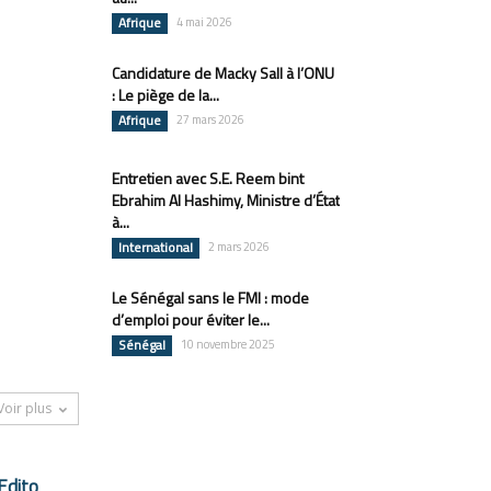
Afrique
4 mai 2026
Candidature de Macky Sall à l’ONU
: Le piège de la...
Afrique
27 mars 2026
Entretien avec S.E. Reem bint
Ebrahim Al Hashimy, Ministre d’État
à...
International
2 mars 2026
Le Sénégal sans le FMI : mode
d’emploi pour éviter le...
Sénégal
10 novembre 2025
Voir plus
Edito