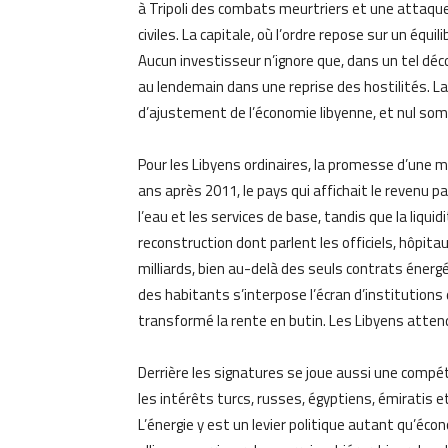
à Tripoli des combats meurtriers et une attaque
civiles. La capitale, où l’ordre repose sur un é
Aucun investisseur n’ignore que, dans un tel déco
au lendemain dans une reprise des hostilités. La s
d’ajustement de l’économie libyenne, et nul somm
Pour les Libyens ordinaires, la promesse d’une 
ans après 2011, le pays qui affichait le revenu par
l’eau et les services de base, tandis que la liqui
reconstruction dont parlent les officiels, hôpit
milliards, bien au-delà des seuls contrats énerg
des habitants s’interpose l’écran d’institutions
transformé la rente en butin. Les Libyens atte
Derrière les signatures se joue aussi une compéti
les intérêts turcs, russes, égyptiens, émiratis 
L’énergie y est un levier politique autant qu’éco