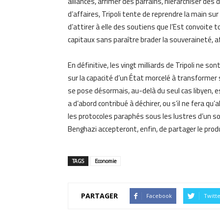
alliances, arrimer des parrains, hiérarchiser d
d’affaires, Tripoli tente de reprendre la main sur
d’attirer à elle des soutiens que l’Est convoite t
capitaux sans paraître brader la souveraineté, aff
En définitive, les vingt milliards de Tripoli ne 
sur la capacité d’un État morcelé à transformer
se pose désormais, au-delà du seul cas libyen, est
a d’abord contribué à déchirer, ou s’il ne fera qu
les protocoles paraphés sous les lustres d’un s
Benghazi accepteront, enfin, de partager le produ
TAGS
Economie
PARTAGER
Facebook
Twitt