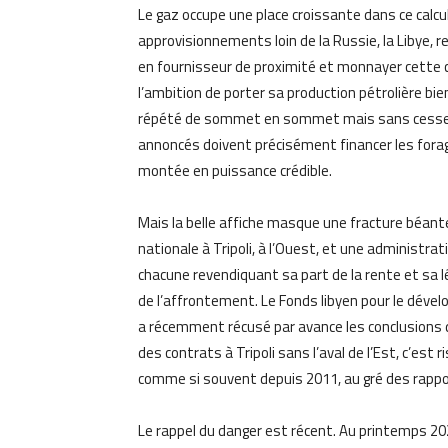
Le gaz occupe une place croissante dans ce calcul
approvisionnements loin de la Russie, la Libye, r
en fournisseur de proximité et monnayer cette c
l’ambition de porter sa production pétrolière bien
répété de sommet en sommet mais sans cesse con
annoncés doivent précisément financer les forage
montée en puissance crédible.
Mais la belle affiche masque une fracture béant
nationale à Tripoli, à l’Ouest, et une administra
chacune revendiquant sa part de la rente et sa l
de l’affrontement. Le Fonds libyen pour le dével
a récemment récusé par avance les conclusions 
des contrats à Tripoli sans l’aval de l’Est, c’est
comme si souvent depuis 2011, au gré des rappor
Le rappel du danger est récent. Au printemps 202