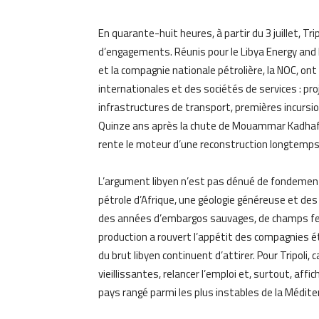
En quarante-huit heures, à partir du 3 juillet, Trip
d’engagements. Réunis pour le Libya Energy and
et la compagnie nationale pétrolière, la NOC, o
internationales et des sociétés de services : pr
infrastructures de transport, premières incursio
Quinze ans après la chute de Mouammar Kadhafi, 
rente le moteur d’une reconstruction longtemps
L’argument libyen n’est pas dénué de fondement
pétrole d’Afrique, une géologie généreuse et des
des années d’embargos sauvages, de champs fer
production a rouvert l’appétit des compagnies é
du brut libyen continuent d’attirer. Pour Tripoli, 
vieillissantes, relancer l’emploi et, surtout, aff
pays rangé parmi les plus instables de la Médite