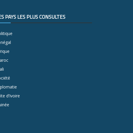
ES PAYS LES PLUS CONSULTÉS
litique
énégal
rique
aroc
li
ciété
iplomatie
te d’Ivoire
uinée