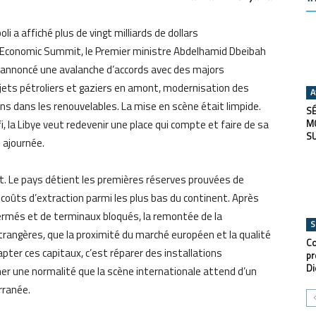
oli a affiché plus de vingt milliards de dollars
 Economic Summit, le Premier ministre Abdelhamid Dbeibah
nt annoncé une avalanche d’accords avec des majors
ojets pétroliers et gaziers en amont, modernisation des
A
ns dans les renouvelables. La mise en scène était limpide.
SÉ
la Libye veut redevenir une place qui compte et faire de sa
M
S
 ajournée.
. Le pays détient les premières réserves prouvées de
 coûts d’extraction parmi les plus bas du continent. Après
més et de terminaux bloqués, la remontée de la
S
trangères, que la proximité du marché européen et la qualité
Co
capter ces capitaux, c’est réparer des installations
pr
Di
icher une normalité que la scène internationale attend d’un
rranée.