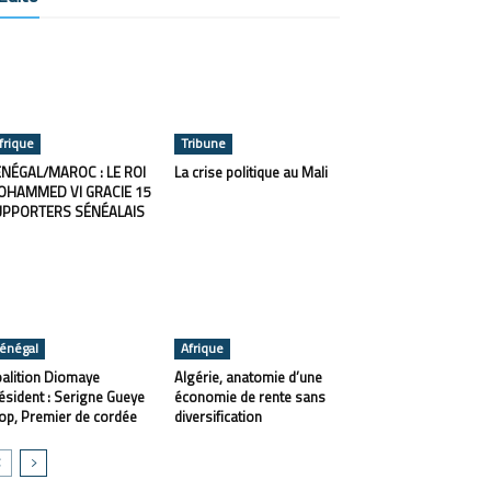
frique
Tribune
NÉGAL/MAROC : LE ROI
La crise politique au Mali
OHAMMED VI GRACIE 15
UPPORTERS SÉNÉALAIS
énégal
Afrique
alition Diomaye
Algérie, anatomie d’une
ésident : Serigne Gueye
économie de rente sans
op, Premier de cordée
diversification