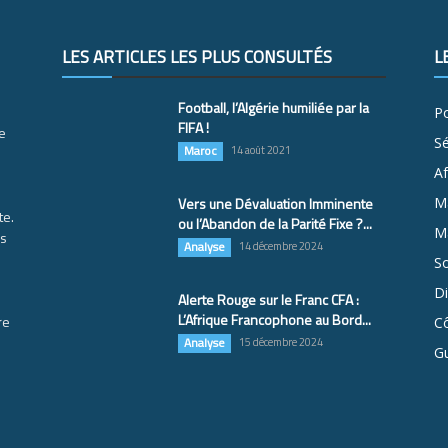
LES ARTICLES LES PLUS CONSULTÉS
L
Football, l’Algérie humiliée par la
Po
FIFA !
e
S
Maroc
14 août 2021
Af
Vers une Dévaluation Imminente
M
te.
ou l’Abandon de la Parité Fixe ?...
Ma
es
Analyse
14 décembre 2024
So
D
Alerte Rouge sur le Franc CFA :
L’Afrique Francophone au Bord...
re
Cô
Analyse
15 décembre 2024
G