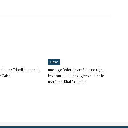
Libye
atique : Tripoli hausse le
une juge fédérale américaine rejette
e Caire
les poursuites engagées contre le
maréchal Khalifa Haftar