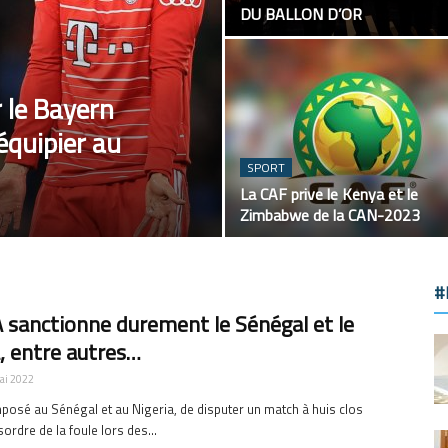
DU BALLON D’OR
 le Bayern
équipier au
SPORT
La CAF prive le Kenya et le
Zimbabwe de la CAN-2023
#
A sanctionne durement le Sénégal et le
, entre autres…
ai 2022
mposé au Sénégal et au Nigeria, de disputer un match à huis clos
ordre de la foule lors des...