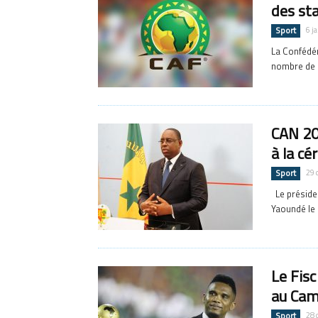
des sta
Sport
6 j
La Confédéra
nombre de s
CAN 202
à la c
Sport
29 
Le présiden
Yaoundé le 
Le Fisc
au Cam
Sport
28 