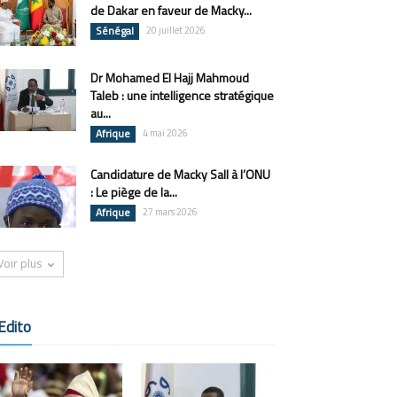
de Dakar en faveur de Macky...
Sénégal
20 juillet 2026
Dr Mohamed El Hajj Mahmoud
Taleb : une intelligence stratégique
au...
Afrique
4 mai 2026
Candidature de Macky Sall à l’ONU
: Le piège de la...
Afrique
27 mars 2026
Voir plus
Edito