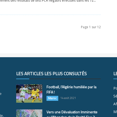
lement des résultats de test PCR négatifs effectués dans les 72...
Page 1 sur 12
LES ARTICLES LES PLUS CONSULTÉS
L
Football, l’Algérie humiliée par la
Po
FIFA !
e
S
Maroc
14 août 2021
Af
Vers une Dévaluation Imminente
M
te.