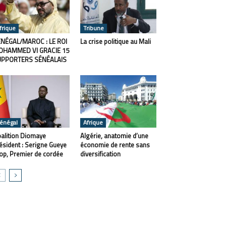
frique
Tribune
NÉGAL/MAROC : LE ROI
La crise politique au Mali
OHAMMED VI GRACIE 15
UPPORTERS SÉNÉALAIS
énégal
Afrique
alition Diomaye
Algérie, anatomie d’une
ésident : Serigne Gueye
économie de rente sans
op, Premier de cordée
diversification