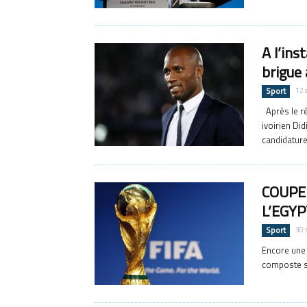
A l’ins
brigue 
Sport
12 
Après le ré
ivoirien Di
candidature.
COUPE
L’EGYP
Sport
30 
Encore une 
composte so