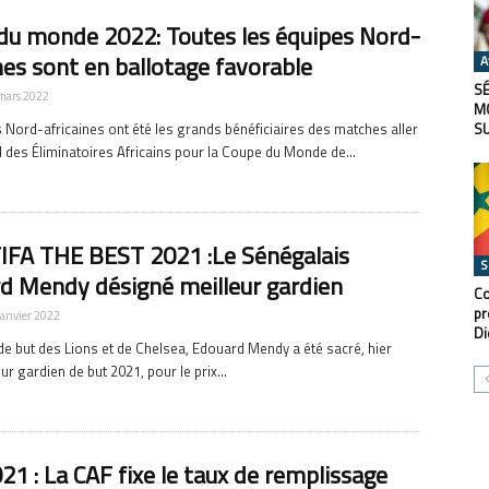
du monde 2022: Toutes les équipes Nord-
nes sont en ballotage favorable
A
SÉ
mars 2022
M
 Nord-africaines ont été les grands bénéficiaires des matches aller
S
al des Éliminatoires Africains pour la Coupe du Monde de...
IFA THE BEST 2021 :Le Sénégalais
S
d Mendy désigné meilleur gardien
Co
pr
janvier 2022
Di
de but des Lions et de Chelsea, Edouard Mendy a été sacré, hier
eur gardien de but 2021, pour le prix...
1 : La CAF fixe le taux de remplissage