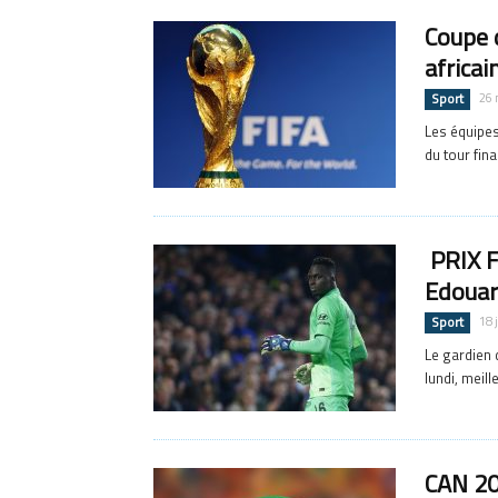
Coupe 
africai
Sport
26 
Les équipes
du tour fin
PRIX F
Edouar
Sport
18 
Le gardien 
lundi, meill
CAN 202