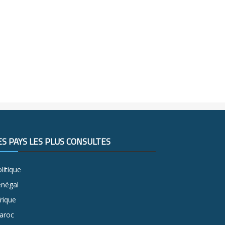
ES PAYS LES PLUS CONSULTÉS
litique
énégal
rique
aroc