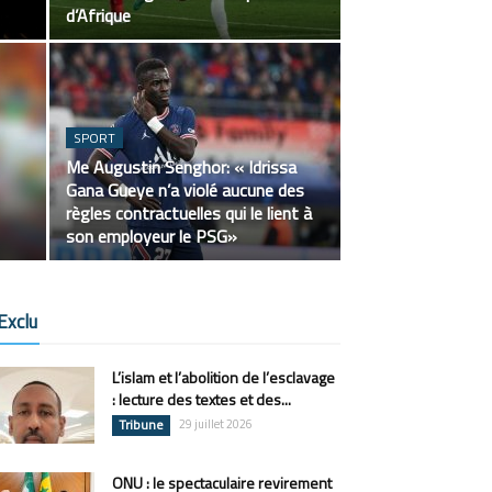
d’Afrique
SPORT
Me Augustin Senghor: « Idrissa
Gana Gueye n’a violé aucune des
règles contractuelles qui le lient à
son employeur le PSG»
Exclu
L’islam et l’abolition de l’esclavage
: lecture des textes et des...
Tribune
29 juillet 2026
ONU : le spectaculaire revirement