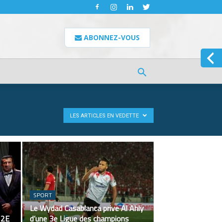
ABONNEZ-VOUS
LES ARTICLES EN VEDETTE
SPORT
Le Wydad Casablanca prive Al Ahly
 2E
d’une 3e Ligue des champions