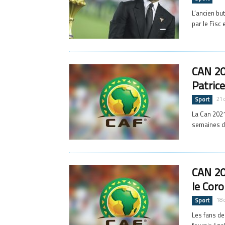
L’ancien bu
par le Fisc 
CAN 202
Patric
Sport
21 
La Can 2021
semaines du
CAN 20
le Coro
Sport
18 
Les fans de