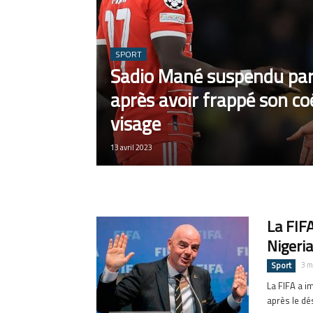
SPORT
Sadio Mané suspendu par
après avoir frappé son co
visage
13 avril 2023
La FIF
Nigeria
Sport
3 m
La FIFA a i
après le dés