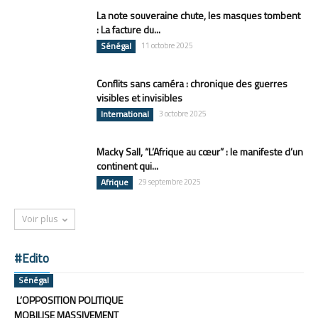
La note souveraine chute, les masques tombent
: La facture du...
Sénégal
11 octobre 2025
Conflits sans caméra : chronique des guerres
visibles et invisibles
International
3 octobre 2025
Macky Sall, “L’Afrique au cœur” : le manifeste d’un
continent qui...
Afrique
29 septembre 2025
Voir plus
#Edito
Sénégal
L’OPPOSITION POLITIQUE
MOBILISE MASSIVEMENT