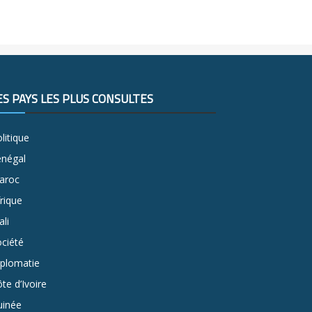
ES PAYS LES PLUS CONSULTÉS
litique
énégal
aroc
rique
li
ciété
iplomatie
te d’Ivoire
uinée