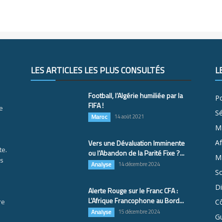
LES ARTICLES LES PLUS CONSULTÉS
L
Football, l’Algérie humiliée par la
Po
FIFA !
e
S
Maroc
14 août 2021
M
Vers une Dévaluation Imminente
Af
te.
ou l’Abandon de la Parité Fixe ?...
Ma
es
Analyse
14 décembre 2024
So
D
Alerte Rouge sur le Franc CFA :
L’Afrique Francophone au Bord...
re
Cô
Analyse
15 décembre 2024
G