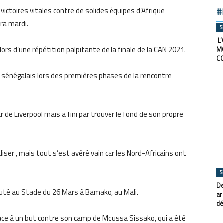
 victoires vitales contre de solides équipes d’Afrique
#
ra mardi.
S
L’
lors d’une répétition palpitante de la finale de la CAN 2021.
M
C
s sénégalais lors des premières phases de la rencontre
ar de Liverpool mais a fini par trouver le fond de son propre
iser , mais tout s’est avéré vain car les Nord-Africains ont
S
De
sputé au Stade du 26 Mars à Bamako, au Mali.
ar
dé
âce à un but contre son camp de Moussa Sissako, qui a été