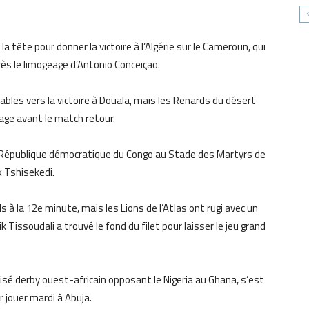
 tête pour donner la victoire à l’Algérie sur le Cameroun, qui
rès le limogeage d’Antonio Conceiçao.
bles vers la victoire à Douala, mais les Renards du désert
age avant le match retour.
la République démocratique du Congo au Stade des Martyrs de
x Tshisekedi.
à la 12e minute, mais les Lions de l’Atlas ont rugi avec un
k Tissoudali a trouvé le fond du filet pour laisser le jeu grand
isé derby ouest-africain opposant le Nigeria au Ghana, s’est
r jouer mardi à Abuja.