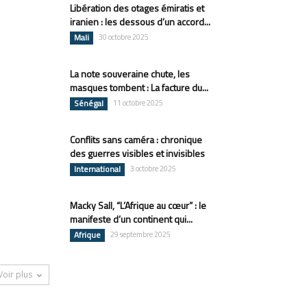
Libération des otages émiratis et
iranien : les dessous d’un accord...
Mali
30 octobre 2025
La note souveraine chute, les
masques tombent : La facture du...
Sénégal
11 octobre 2025
Conflits sans caméra : chronique
des guerres visibles et invisibles
International
3 octobre 2025
Macky Sall, “L’Afrique au cœur” : le
manifeste d’un continent qui...
Afrique
29 septembre 2025
Voir plus