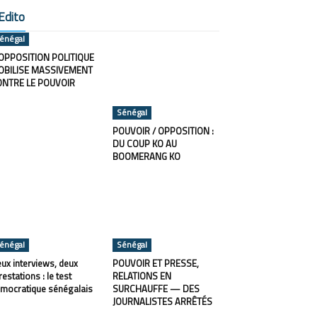
Edito
énégal
OPPOSITION POLITIQUE
OBILISE MASSIVEMENT
ONTRE LE POUVOIR
Sénégal
POUVOIR / OPPOSITION :
DU COUP KO AU
BOOMERANG KO
énégal
Sénégal
ux interviews, deux
POUVOIR ET PRESSE,
restations : le test
RELATIONS EN
mocratique sénégalais
SURCHAUFFE — DES
JOURNALISTES ARRÊTÉS