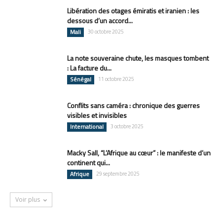
Libération des otages émiratis et iranien : les
dessous d’un accord...
Mali
30 octobre 2025
La note souveraine chute, les masques tombent
: La facture du...
Sénégal
11 octobre 2025
Conflits sans caméra : chronique des guerres
visibles et invisibles
International
3 octobre 2025
Macky Sall, “L’Afrique au cœur” : le manifeste d’un
continent qui...
Afrique
29 septembre 2025
Voir plus