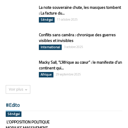
La note souveraine chute, les masques tombent
: La facture du...
Sénégal
11 octobre 2025
Conflits sans caméra : chronique des guerres
visibles et invisibles
International
3 octobre 2025
Macky Sall, “L’Afrique au cœur” : le manifeste d’un
continent qui...
Afrique
29 septembre 2025
Voir plus
#Edito
Sénégal
L’OPPOSITION POLITIQUE
MOBILISE MASSIVEMENT