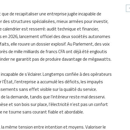
t que de recapitaliser une entreprise jugée incapable de
er des structures spécialisées, mieux armées pour investir,
calendrier est resserré: audit technique et financier,
fs en 2026, lancement officiel des deux sociétés autonomes
 faits, elle rouvre un dossier explosif. Au Parlement, des voix
rès de mille milliards de francs CFA ont déjà été engloutis
Scinder ne garantit pas de produire davantage de mégawatts.
e incapable de s’éclairer. Longtemps confiée à des opérateurs
 l’État, l’entreprise a accumulé les déficits, les impayés
ssements sans effet visible sur la qualité du service.
l de la demande, tandis que l’intérieur reste mal desservi.
 et son bois sur place, l’électricité n’est pas un confort
ine ne tourne sans courant fiable et abordable.
à la même tension entre intention et moyens. Valoriser le