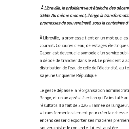
À Libreville, le président veut éteindre des déce
SEEG. Au même moment, il érige la transformatio
promesses de souveraineté, sous la contrainte d’
À Libreville, la promesse tient en un mot que le
courant. Coupures d’eau, délestages électriques,
Gabon est devenue le symbole d’un service public 
a décidé de trancher dans le vif. Le président a 
distribution de l’eau de celle de l’électricité, au 
sa jeune Cinquième République.
Le geste dépasse la réorganisation administrative
Bongo, et un an après l’élection qui l’a installé a
résultats. Il a fait de 2026 « l’année de la rigueu
« transformer localement pour créer la richesse n
entend cesser d’exporter ses matières premières 
souverainiste; le contexte, lui, est austère.