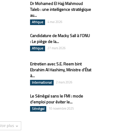
Dr Mohamed El Hajj Mahmoud
Taleb : une intelligence stratégique
au...
Afrique
4 mai 2026
Candidature de Macky Sall à l’ONU
: Le piège de la...
Afrique
27 mars 2026
Entretien avec S.E. Reem bint
Ebrahim Al Hashimy, Ministre d’État
à...
International
2 mars 2026
Le Sénégal sans le FMI : mode
d’emploi pour éviter le...
Sénégal
10 novembre 2025
Voir plus