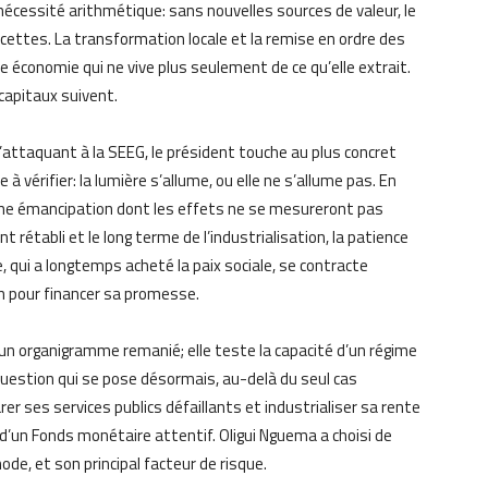
nécessité arithmétique: sans nouvelles sources de valeur, le
cettes. La transformation locale et la remise en ordre des
e économie qui ne vive plus seulement de ce qu’elle extrait.
 capitaux suivent.
’attaquant à la SEEG, le président touche au plus concret
 à vérifier: la lumière s’allume, ou elle ne s’allume pas. En
 une émancipation dont les effets ne se mesureront pas
 rétabli et le long terme de l’industrialisation, la patience
e, qui a longtemps acheté la paix sociale, se contracte
in pour financer sa promesse.
u’un organigramme remanié; elle teste la capacité d’un régime
a question qui se pose désormais, au-delà du seul cas
rer ses services publics défaillants et industrialiser sa rente
d’un Fonds monétaire attentif. Oligui Nguema a choisi de
ode, et son principal facteur de risque.