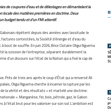
nnies de coupures d’eau et de délestages en démantelant la
#
n locale des matières premières en doctrine. Deux
un budget tendu et d’un FMI attentif.
s Gabonais répètent depuis des années avec lassitude: le
 factures contestées, la Société d’énergie et d’eau du
à bout de souffle. En juin 2026, Brice Clotaire Oligui Nguema
A
acté la scission de l’entreprise, séparant durablement la
SÉ
M
terme d’un discours sur l’état de la Nation qui a fixé le cap de
S
. Près de trois ans après le coup d’État qui a renversé Ali
u palais, Oligui Nguema cherche à incarner la rupture par les
r, de la vérité et des résultats » et martelé une doctrine:
S
ationale ». Manganèse, fer, bois, pétrole, gaz, le Gabon
Co
à l’état brut pour les valoriser sur son sol. L’ambition est
pr
Di