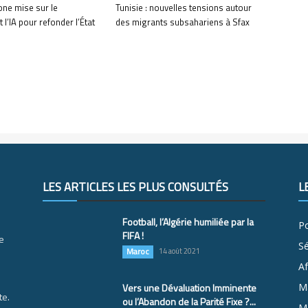
one mise sur le
Tunisie : nouvelles tensions autour
 l’IA pour refonder l’État
des migrants subsahariens à Sfax
LES ARTICLES LES PLUS CONSULTÉS
L
Football, l’Algérie humiliée par la
Po
FIFA !
e
S
Maroc
14 août 2021
Af
Vers une Dévaluation Imminente
M
te.
ou l’Abandon de la Parité Fixe ?...
Ma