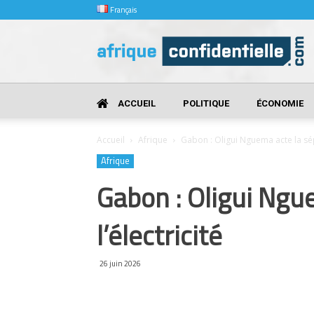
Français
Afrique
Confidentielle
ACCUEIL
POLITIQUE
ÉCONOMIE
Accueil
Afrique
Gabon : Oligui Nguema acte la sépa
Afrique
Gabon : Oligui Ngue
l’électricité
26 juin 2026