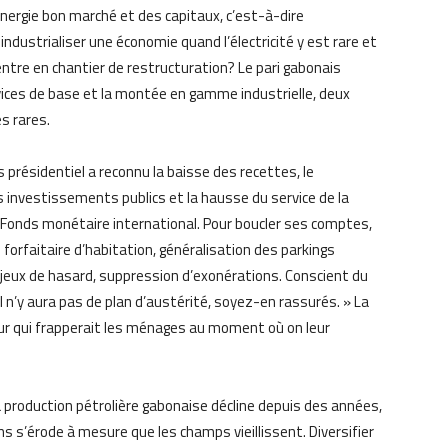
nergie bon marché et des capitaux, c’est-à-dire
ustrialiser une économie quand l’électricité y est rare et
entre en chantier de restructuration? Le pari gabonais
vices de base et la montée en gamme industrielle, deux
s rares.
s présidentiel a reconnu la baisse des recettes, le
s investissements publics et la hausse du service de la
 Fonds monétaire international. Pour boucler ses comptes,
 forfaitaire d’habitation, généralisation des parkings
jeux de hasard, suppression d’exonérations. Conscient du
Il n’y aura pas de plan d’austérité, soyez-en rassurés. » La
ueur qui frapperait les ménages au moment où on leur
La production pétrolière gabonaise décline depuis des années,
ons s’érode à mesure que les champs vieillissent. Diversifier