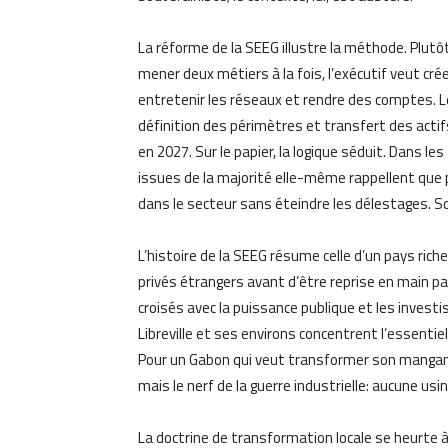
La réforme de la SEEG illustre la méthode. Plutô
mener deux métiers à la fois, l’exécutif veut cré
entretenir les réseaux et rendre des comptes. Le 
définition des périmètres et transfert des acti
en 2027. Sur le papier, la logique séduit. Dans les
issues de la majorité elle-même rappellent que p
dans le secteur sans éteindre les délestages. 
L’histoire de la SEEG résume celle d’un pays rich
privés étrangers avant d’être reprise en main par
croisés avec la puissance publique et les investi
Libreville et ses environs concentrent l’essentie
Pour un Gabon qui veut transformer son manganèse
mais le nerf de la guerre industrielle: aucune us
La doctrine de transformation locale se heurte 