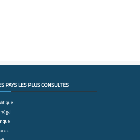
ES PAYS LES PLUS CONSULTÉS
litique
énégal
rique
aroc
li