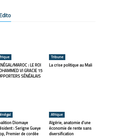
Edito
frique
Tribune
NÉGAL/MAROC : LE ROI
La crise politique au Mali
OHAMMED VI GRACIE 15
UPPORTERS SÉNÉALAIS
énégal
Afrique
alition Diomaye
Algérie, anatomie d’une
ésident : Serigne Gueye
économie de rente sans
op, Premier de cordée
diversification