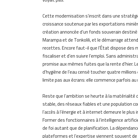
Cette modernisation s’inscrit dans une stratégi
croissance soutenue par les exportations minière
création annoncée d’un fonds souverain destiné à
Marampa et de Tonkolili, et le démarrage attend
recettes. Encore faut-il que l’État dispose des
fiscaliser et d’en suivre l’emploi. Sans administr
promise aux mêmes fuites que la rente d’hier. L
d’hygiène de l’eau censé toucher quatre millions
limite pas aux écrans: elle commence parfois au 
Reste que l’ambition se heurte à la matérialité 
stable, des réseaux fiables et une population c
l’accès à l’énergie et à internet demeure le plus 
Former des fonctionnaires à l’intelligence artifi
de foi autant que de planification. La dépendanc
plateformes et l’expertise viennent souvent de 