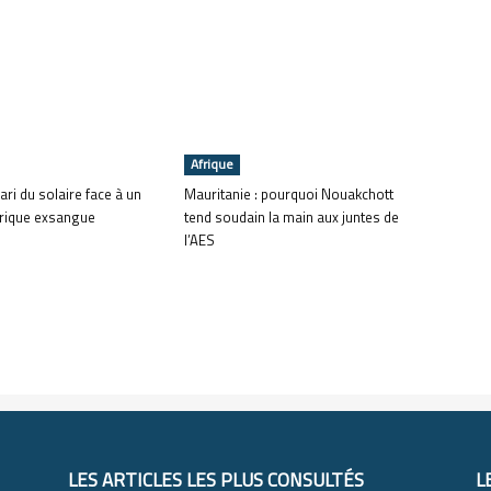
Afrique
pari du solaire face à un
Mauritanie : pourquoi Nouakchott
trique exsangue
tend soudain la main aux juntes de
l’AES
LES ARTICLES LES PLUS CONSULTÉS
L