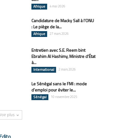
Afrique
4 mai 2026
Candidature de Macky Sall à l’ONU
: Le piège de la...
Afrique
27 mars 2026
Entretien avec S.E. Reem bint
Ebrahim Al Hashimy, Ministre d’État
à...
International
2 mars 2026
Le Sénégal sans le FMI : mode
d’emploi pour éviter le...
Sénégal
10 novembre 2025
Voir plus
Edito