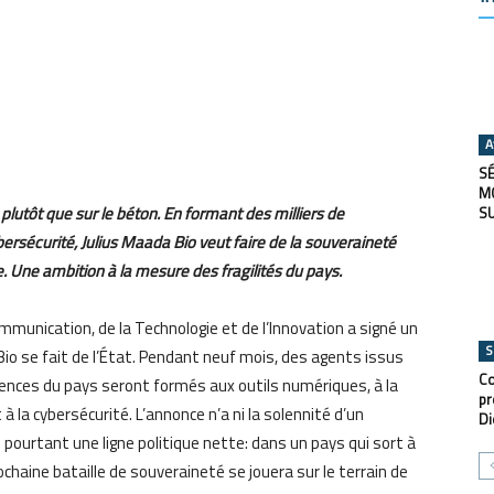
A
SÉ
M
 plutôt que sur le béton. En formant des milliers de
S
 cybersécurité, Julius Maada Bio veut faire de la souveraineté
 Une ambition à la mesure des fragilités du pays.
ommunication, de la Technologie et de l’Innovation a signé un
S
a Bio se fait de l’État. Pendant neuf mois, des agents issus
Co
nces du pays seront formés aux outils numériques, à la
pr
et à la cybersécurité. L’annonce n’a ni la solennité d’un
Di
 pourtant une ligne politique nette: dans un pays qui sort à
chaine bataille de souveraineté se jouera sur le terrain de