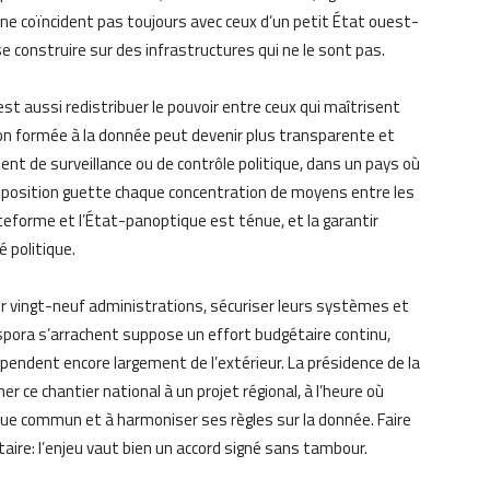
 ne coïncident pas toujours avec ceux d’un petit État ouest-
e construire sur des infrastructures qui ne le sont pas.
c’est aussi redistribuer le pouvoir entre ceux qui maîtrisent
tion formée à la donnée peut devenir plus transparente et
ent de surveillance ou de contrôle politique, dans un pays où
l’opposition guette chaque concentration de moyens entre les
ateforme et l’État-panoptique est ténue, et la garantir
é politique.
er vingt-neuf administrations, sécuriser leurs systèmes et
iaspora s’arrachent suppose un effort budgétaire continu,
dépendent encore largement de l’extérieur. La présidence de la
 ce chantier national à un projet régional, à l’heure où
que commun et à harmoniser ses règles sur la donnée. Faire
aire: l’enjeu vaut bien un accord signé sans tambour.