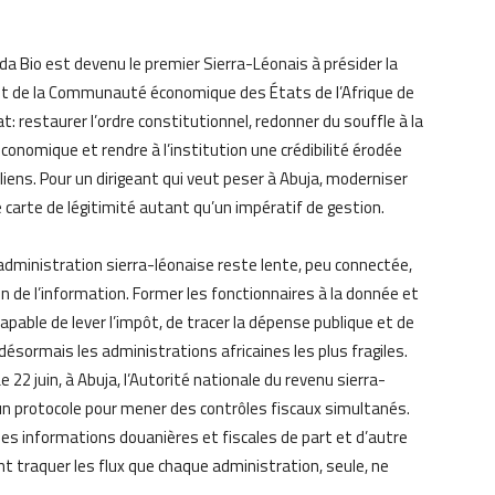
aada Bio est devenu le premier Sierra-Léonais à présider la
t de la Communauté économique des États de l’Afrique de
t: restaurer l’ordre constitutionnel, redonner du souffle à la
économique et rendre à l’institution une crédibilité érodée
liens. Pour un dirigeant qui veut peser à Abuja, moderniser
e carte de légitimité autant qu’un impératif de gestion.
administration sierra-léonaise reste lente, peu connectée,
 de l’information. Former les fonctionnaires à la donnée et
capable de lever l’impôt, de tracer la dépense publique et de
ésormais les administrations africaines les plus fragiles.
e 22 juin, à Abuja, l’Autorité nationale du revenu sierra-
un protocole pour mener des contrôles fiscaux simultanés.
 les informations douanières et fiscales de part et d’autre
t traquer les flux que chaque administration, seule, ne