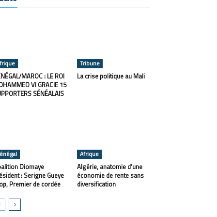
frique
Tribune
NÉGAL/MAROC : LE ROI
La crise politique au Mali
OHAMMED VI GRACIE 15
UPPORTERS SÉNÉALAIS
énégal
Afrique
alition Diomaye
Algérie, anatomie d’une
ésident : Serigne Gueye
économie de rente sans
op, Premier de cordée
diversification