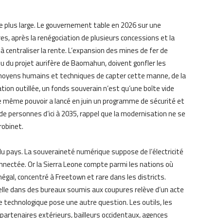
e plus large. Le gouvernement table en 2026 sur une
s, après la renégociation de plusieurs concessions et la
 centraliser la rente. L’expansion des mines de fer de
u du projet aurifère de Baomahun, doivent gonfler les
 moyens humains et techniques de capter cette manne, de la
ation outillée, un fonds souverain n’est qu’une boîte vide
e même pouvoir a lancé en juin un programme de sécurité et
 de personnes d’ici à 2035, rappel que la modernisation ne se
robinet.
du pays. La souveraineté numérique suppose de l’électricité
onnectée. Or la Sierra Leone compte parmi les nations où
inégal, concentré à Freetown et rare dans les districts.
cielle dans des bureaux soumis aux coupures relève d’un acte
e technologique pose une autre question. Les outils, les
partenaires extérieurs, bailleurs occidentaux, agences