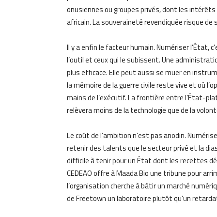
onusiennes ou groupes privés, dont les intérêts
africain. La souveraineté revendiquée risque de s
Il y a enfin le facteur humain. Numériser l’État, 
l’outil et ceux qui le subissent. Une administra
plus efficace. Elle peut aussi se muer en instrum
la mémoire de la guerre civile reste vive et où 
mains de l’exécutif. La frontière entre l’État-pl
relèvera moins de la technologie que de la volont
Le coût de l’ambition n’est pas anodin. Numéris
retenir des talents que le secteur privé et la d
difficile à tenir pour un État dont les recettes 
CEDEAO offre à Maada Bio une tribune pour arrimer
l’organisation cherche à bâtir un marché numéri
de Freetown un laboratoire plutôt qu’un retardat