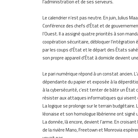
l’administration et de ses serveurs.
Le calendrier n’est pas neutre. En juin, Julius M
Conférence des chefs d’État et de gouvernemen
l’Ouest. Il a assigné quatre priorités à son manda
coopération sécuritaire, débloquer l’intégration 
par les coups d’État et le départ des États sahé
son propre appareil d’État à domicile devient un
Le pari numérique répond à un constat ancien. L’
dépendante du papier et exposée à la déperdition
à la cybersécurité, c’est tenter de bâtir un État 
résister aux attaques informatiques qui visent d
La logique se prolonge sur le terrain budgétaire. L
léonaise et son homologue libérienne ont signé 
La donnée, là encore, devient l’arme. En croisant
de la rivière Mano, Freetown et Monrovia espèren
voyait pas.