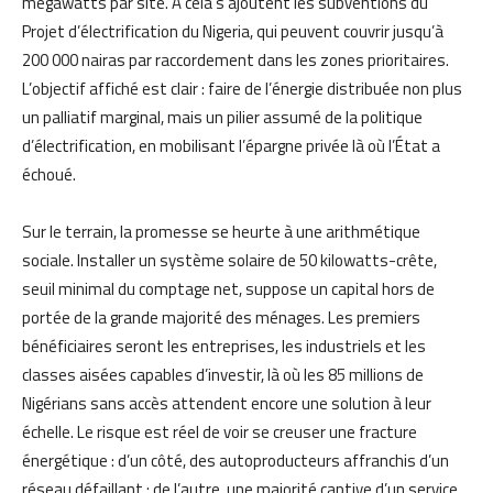
mégawatts par site. À cela s’ajoutent les subventions du
Projet d’électrification du Nigeria, qui peuvent couvrir jusqu’à
200 000 nairas par raccordement dans les zones prioritaires.
L’objectif affiché est clair : faire de l’énergie distribuée non plus
un palliatif marginal, mais un pilier assumé de la politique
d’électrification, en mobilisant l’épargne privée là où l’État a
échoué.
Sur le terrain, la promesse se heurte à une arithmétique
sociale. Installer un système solaire de 50 kilowatts-crête,
seuil minimal du comptage net, suppose un capital hors de
portée de la grande majorité des ménages. Les premiers
bénéficiaires seront les entreprises, les industriels et les
classes aisées capables d’investir, là où les 85 millions de
Nigérians sans accès attendent encore une solution à leur
échelle. Le risque est réel de voir se creuser une fracture
énergétique : d’un côté, des autoproducteurs affranchis d’un
réseau défaillant ; de l’autre, une majorité captive d’un service