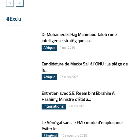
#Exclu
Dr Mohamed El Hajj Mahmoud Taleb : une
intelligence stratégique au...
Afrique
4 mai 2026
Candidature de Macky Sall à l’ONU : Le piège de
la...
Afrique
27 mars 2026
Entretien avec S.E. Reem bint Ebrahim Al
Hashimy, Ministre d’État à...
International
2 mars 2026
Le Sénégal sans le FMI : mode d’emploi pour
éviter le...
Sénégal
10 novembre 2025