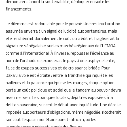
démontrer d’abord la soutenabilité, débloquer ensuite les
financements.
Le dilemme est redoutable pour le pouvoir. Une restructuration
assumée enverrait un signal de lucidité aux partenaires, mais
elle renchérirait durablement le coût du crédit et fragiliserait la
signature sénégalaise sur les marchés régionaux de l’UEMOA
comme à l’international. À l’inverse, repousser l’échéance au
nom de l’orthodoxie exposerait le pays à une asphyxie lente,
faite de coupes successives et de croissance bridée. Pour
Dakar, la voie est étroite : entre la franchise qui inquiète les
bailleurs et la patience qui épuise les marges, chaque option
porte un coût politique et social que le tandem au pouvoir devra
assumer seul. Les banques locales, déjà très exposées à la
dette souveraine, suivent le débat avec inquiétude. Une décote
imposée aux porteurs d’obligations, même négociée, ricocherait
sur tout l’espace monétaire ouest-africain, où les
investisseurs guettent la moindre fissure.