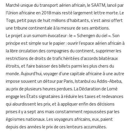
Marché unique du transport aérien africain, le SAATM, lancé par
l’Union africaine en 2018 mais resté largement lettre morte. Le
Togo, petit pays de huit millions d’habitants, s’est ainsi offert
une tribune continentale à la mesure de ses ambitions.
Le projet a un surnom évocateur : le « Schengen du ciel ». Son
principe est simple sur le papier : ouvrir l’espace aérien africain à
la libre circulation des compagnies du continent, supprimer les
restrictions de droits de trafic héritées d’accords bilatéraux
étroits, et faire baisser des billets parmi les plus chers du
monde. Aujourd’hui, voyager d’une capitale africaine à une autre
impose souvent un détour par Paris, Istanbul ou Addis-Abeba,
au prix de plusieurs heures perdues. La Déclaration de Lomé
engage les États signataires à réduire les taxes et redevances
qui alourdissent les prix, et à appliquer enfin des décisions
prises il y a sept ans mais constamment repoussées par les
égoïsmes nationaux. Les voyageurs africains, eux, paient
depuis des années le prix de ces lenteurs accumulées.