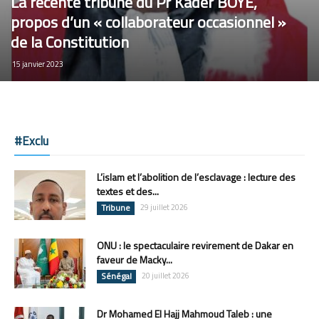
La récente tribune du Pr Kader BOYE,
propos d’un « collaborateur occasionnel »
de la Constitution
15 janvier 2023
#Exclu
L’islam et l’abolition de l’esclavage : lecture des
textes et des...
Tribune
29 juillet 2026
ONU : le spectaculaire revirement de Dakar en
faveur de Macky...
Sénégal
20 juillet 2026
Dr Mohamed El Hajj Mahmoud Taleb : une