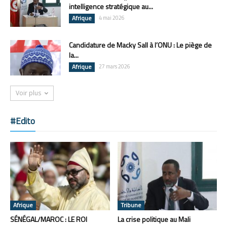
intelligence stratégique au...
Afrique
4 mai 2026
Candidature de Macky Sall à l’ONU : Le piège de
la...
Afrique
27 mars 2026
Voir plus
#Edito
Afrique
Tribune
SÉNÉGAL/MAROC : LE ROI
La crise politique au Mali