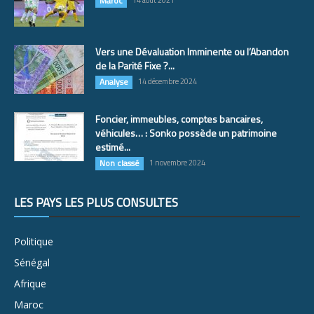
Maroc
Vers une Dévaluation Imminente ou l’Abandon
de la Parité Fixe ?...
Analyse
14 décembre 2024
Foncier, immeubles, comptes bancaires,
véhicules… : Sonko possède un patrimoine
estimé...
Non classé
1 novembre 2024
LES PAYS LES PLUS CONSULTÉS
Politique
Sénégal
Afrique
Maroc