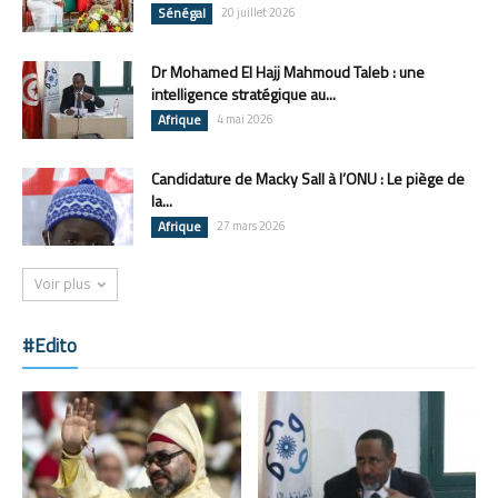
Sénégal
20 juillet 2026
Dr Mohamed El Hajj Mahmoud Taleb : une
intelligence stratégique au...
Afrique
4 mai 2026
Candidature de Macky Sall à l’ONU : Le piège de
la...
Afrique
27 mars 2026
Voir plus
#Edito