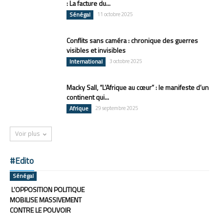
: La facture du...
Sénégal
11 octobre 2025
Conflits sans caméra : chronique des guerres
visibles et invisibles
International
3 octobre 2025
Macky Sall, “L’Afrique au cœur” : le manifeste d’un
continent qui...
Afrique
29 septembre 2025
Voir plus
#Edito
Sénégal
L’OPPOSITION POLITIQUE
MOBILISE MASSIVEMENT
CONTRE LE POUVOIR