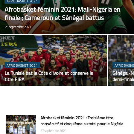
AFROBASKET 2021
Afrobasket féminin 2021: Mali-Nigeria en
finale ; Cameroun et Sénégal battus
25 septembre 2021
AFROBASKET 2021
AFROBASKE
La Tunisie bat la Côte d’Ivoire et conserve le
Sénégal-Ni
titre FIBA ​​
demi-final
Afrobasket féminin 2021 : Troisième titre
consécutif et cinquième au total pour le Nigéria
27 septembre 2021