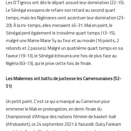
Les D’Tigress ont dès le départ assuré leur domination (22-15).
Le S
énégal essayera de refaire son retard au second quart
temps, mais les Nigérianes vont accentuer leur domination (23-
20). À la mi-temps, elles menaient 45-31. Mal en point, le
Sénégal perd également le troisième quart temps (13-15),
malgré une Mame Marie Sy
au four et au moulin (16 points, 2
rebonds et 2 passes). Malgré un quatrième quart temps en sa
faveur (19-13), le Sénégal échouera une fois de plus face au
Nigéria (63-73), qui le prive cette fois de finale.
Les Maliennes ont battu de justesse les Camero
unaises (52-
51)
Un petit point. C’est ce qui a manqué au Cameroun pour
emmener le Mali en prolongation, en demi-finale du
Championnat d’Afrique des nations féminin de basket-ball
(Afrobasket), ce 24 septembre 2021 à Yaoundé. Dulcy Fankam