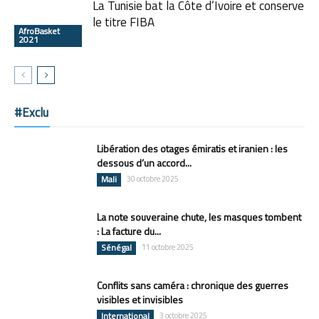
La Tunisie bat la Côte d’Ivoire et conserve
le titre FIBA ​​
AfroBasket
2021
#Exclu
Libération des otages émiratis et iranien : les
dessous d’un accord...
Mali
30 octobre 2025
La note souveraine chute, les masques tombent
: La facture du...
Sénégal
11 octobre 2025
Conflits sans caméra : chronique des guerres
visibles et invisibles
International
3 octobre 2025