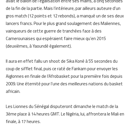
avait le ballon d
e l’égalisation entre ses mains, à cinq secondes
de la fin de la partie. Mais l’intérieure, par ailleurs auteure d’un
gros match (12 points et 12 rebonds), a manqué un de ses deux
lancers francs. Pour le plus grand soulagement des Maliennes,
vainqueurs de
cette guerre de tranchées face à des
Camerounaises qui espéraient faire mieux qu’en 2015
(deuxièmes, à Yaoundé également).
Il aura en effet fallu un shoot de Sika Koné à 55 secondes du
coup de sifflet final, puis ce raté de Fankam pour envoyer les
Aiglonn
es en finale de l’Afrobasket pour la première fois depuis
2009. Une éternité pour l’une des meilleures nations du basket
africain.
Les
L
ionnes du Sénégal disputeront dimanche le match de la
3ème place à 14 heures GMT. Le Nigéria, lui, affrontera le Mali e
n
finale, à 17 heures.