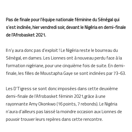
Pas de finale pour l’équipe nationale féminine du Sénégal qui
s’est inclinée,
hier
vendredi soir, devant le Nigéria en demi-finale
de l’Afrobasket 2021.
Il n’y aura donc pas d’exploit ! Le Nigéria reste le bourreau du
Sénégal, en dames. Les
L
ionnes ont à no
uveau perdu face
à
la
formation nigériane
,
pour une cinquième fois de suite. En demi-
finale, les filles de Moustapha Gaye se sont inclinées par 73-63.
Les D’Tigress se sont donc imposées dans cette deuxième
demi-finale de
l’Afrobasket féminin 2021,
grâce à une
rayonnante Amy Okonkwo (16 points, 7 rebonds). Le Nigéria
n’aura d’ailleurs pas laissé la moindre occasion aux
L
ionnes de
pouvoir trouver leurs repères dans cette rencontre.