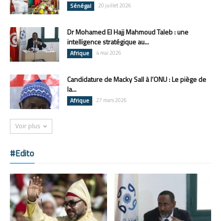
Sénégal
20 juillet 2026
Dr Mohamed El Hajj Mahmoud Taleb : une
intelligence stratégique au...
Afrique
4 mai 2026
Candidature de Macky Sall à l’ONU : Le piège de
la...
Afrique
27 mars 2026
Voir plus
#Edito