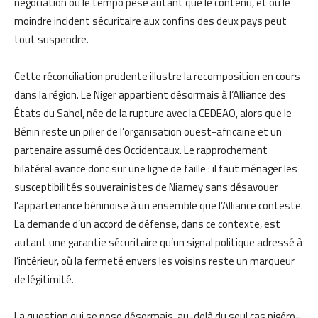
négociation où le tempo pèse autant que le contenu, et où le
moindre incident sécuritaire aux confins des deux pays peut
tout suspendre.
Cette réconciliation prudente illustre la recomposition en cours
dans la région. Le Niger appartient désormais à l’Alliance des
États du Sahel, née de la rupture avec la CEDEAO, alors que le
Bénin reste un pilier de l’organisation ouest-africaine et un
partenaire assumé des Occidentaux. Le rapprochement
bilatéral avance donc sur une ligne de faille : il faut ménager les
susceptibilités souverainistes de Niamey sans désavouer
l’appartenance béninoise à un ensemble que l’Alliance conteste.
La demande d’un accord de défense, dans ce contexte, est
autant une garantie sécuritaire qu’un signal politique adressé à
l’intérieur, où la fermeté envers les voisins reste un marqueur
de légitimité.
La question qui se pose désormais, au-delà du seul cas nigéro-