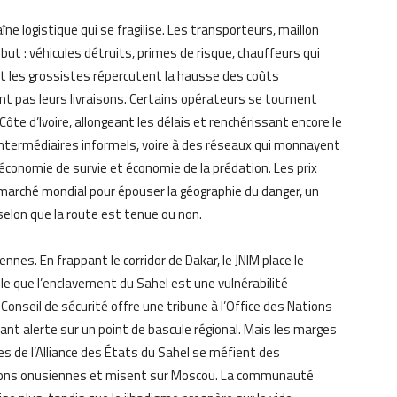
aîne logistique qui se fragilise. Les transporteurs, maillon
ibut : véhicules détruits, primes de risque, chauffeurs qui
et les grossistes répercutent la hausse des coûts
nt pas leurs livraisons. Certains opérateurs se tournent
Côte d’Ivoire, allongeant les délais et renchérissant encore le
 intermédiaires informels, voire à des réseaux qui monnayent
 économie de survie et économie de la prédation. Les prix
 marché mondial pour épouser la géographie du danger, un
elon que la route est tenue ou non.
nes. En frappant le corridor de Dakar, le JNIM place le
lle que l’enclavement du Sahel est une vulnérabilité
Conseil de sécurité offre une tribune à l’Office des Nations
tant alerte sur un point de bascule régional. Mais les marges
s de l’Alliance des États du Sahel se méfient des
ssions onusiennes et misent sur Moscou. La communauté