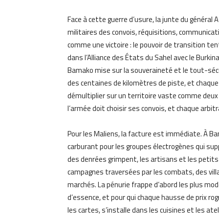
Face à cette guerre d’usure, la junte du général
militaires des convois, réquisitions, communicat
comme une victoire : le pouvoir de transition tent
dans l’Alliance des États du Sahel avec le Burkin
Bamako mise sur la souveraineté et le tout-sécur
des centaines de kilomètres de piste, et chaque
démultiplier sur un territoire vaste comme deux 
l’armée doit choisir ses convois, et chaque arbit
Pour les Maliens, la facture est immédiate. À Bam
carburant pour les groupes électrogènes qui suppl
des denrées grimpent, les artisans et les peti
campagnes traversées par les combats, des villa
marchés. La pénurie frappe d’abord les plus mode
d’essence, et pour qui chaque hausse de prix rogn
les cartes, s’installe dans les cuisines et les atel