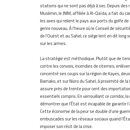
stations qui ne sont pas déjà à sec. Depuis des m
Muslimin, le JNIM, affiliée à Al-Qaïda, a fait du c
les axes qui relient le pays aux ports du golfe d
genre nouveau. À l’heure où le Conseil de sécurit
de l’Ouest et au Sahel, ce siège lent en dit long 
sur les armes.
La stratégie est méthodique. Plutôt que de tenir 
contre les convois, incendies de citernes, enlè
concentré ses coups sur la région de Kayes, deux
Bamako, et sur Nioro du Sahel, à proximité de la
assure près de trente pour cent des importation
essentiels compris. En verrouillant ce corridor, l
démontrer que l’État est incapable de garantir l
Cette économie de la peur se double d’une guer
embuscades sur les réseaux sociaux quand l’Éta
imposer son récit de la crise.