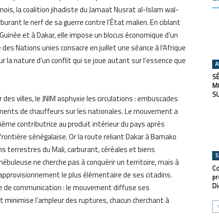
ois, la coalition jihadiste du Jamaat Nusrat al-Islam wal-
arburant le nerf de sa guerre contre l’État malien. En ciblant
e Guinée et à Dakar, elle impose un blocus économique d’un
é des Nations unies consacre en juillet une séance à l’Afrique
sur la nature d’un conflit qui se joue autant sur l’essence que
A
SÉ
M
S
des villes, le JNIM asphyxie les circulations : embuscades
vements de chauffeurs sur les nationales. Le mouvement a
ième contributrice au produit intérieur du pays après
 frontière sénégalaise. Or la route reliant Dakar à Bamako
s terrestres du Mali, carburant, céréales et biens
S
a nébuleuse ne cherche pas à conquérir un territoire, mais à
Co
’approvisionnement le plus élémentaire de ses citadins.
pr
Di
re de communication : le mouvement diffuse ses
t minimise l’ampleur des ruptures, chacun cherchant à