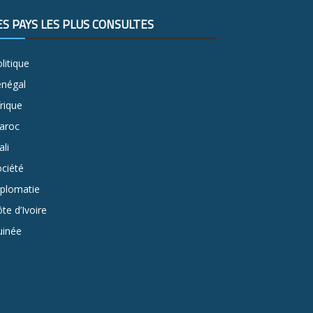
ES PAYS LES PLUS CONSULTÉS
litique
énégal
rique
aroc
li
ciété
iplomatie
te d’Ivoire
uinée