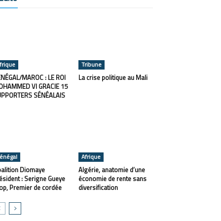
frique
Tribune
NÉGAL/MAROC : LE ROI
La crise politique au Mali
OHAMMED VI GRACIE 15
UPPORTERS SÉNÉALAIS
énégal
Afrique
alition Diomaye
Algérie, anatomie d’une
ésident : Serigne Gueye
économie de rente sans
op, Premier de cordée
diversification