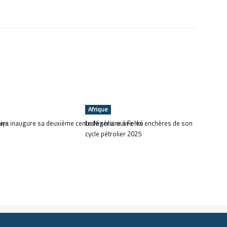
Afrique
ouya
oire inaugure sa deuxième centrale solaire à Ferké
Le Nigéria ouvre les enchères de son
cycle pétrolier 2025