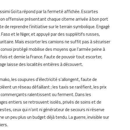
 Assimi Goïta répond par la fermeté affichée. Escortes
ion offensive présentant chaque citerne arrivée à bon port
e de reprendre l’initiative sur le terrain symbolique. Engagé
a Faso et le Niger, et appuyé par des supplétifs russes,
itaire. Mais escorter les camions ne suffit pas à sécuriser
 convoi protégé mobilise des moyens que l’armée peine à
fois et demie la France. Faute de pouvoir tout escorter,
rage laisse des localités entières à découvert.
ako, les coupures d’électricité s’allongent, faute de
éent un réseau défaillant ; les taxis se raréfient, les prix
ts commerçants ralentissent ou ferment. Dans les
ges entiers se retrouvent isolés, privés de soins et de
stes, ceux qui n’ont ni générateur de secours ni réserve
e un peu plus un budget déjà tendu. La guerre, invisible sur
iers.