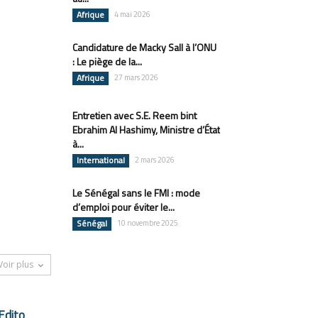
Afrique
4 mai 2026
Candidature de Macky Sall à l’ONU
: Le piège de la...
Afrique
27 mars 2026
Entretien avec S.E. Reem bint
Ebrahim Al Hashimy, Ministre d’État
à...
International
2 mars 2026
Le Sénégal sans le FMI : mode
d’emploi pour éviter le...
Sénégal
10 novembre 2025
Voir plus
Edito