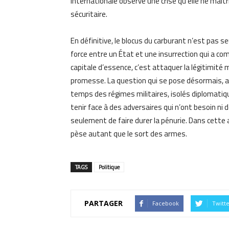
internationale observe une crise qu’elle ne maîtr
sécuritaire.
En définitive, le blocus du carburant n’est pas se
force entre un État et une insurrection qui a com
capitale d’essence, c’est attaquer la légitimité 
promesse. La question qui se pose désormais, au
temps des régimes militaires, isolés diplomati
tenir face à des adversaires qui n’ont besoin ni d
seulement de faire durer la pénurie. Dans cette 
pèse autant que le sort des armes.
TAGS
Politique
PARTAGER
Facebook
Twitt