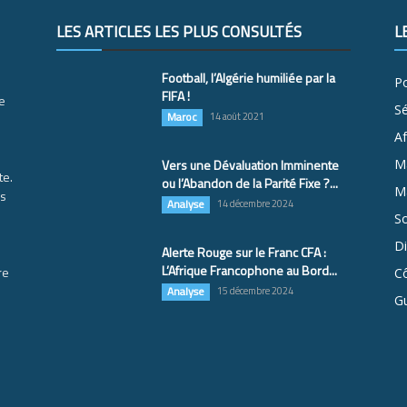
LES ARTICLES LES PLUS CONSULTÉS
L
Football, l’Algérie humiliée par la
Po
FIFA !
e
S
Maroc
14 août 2021
Af
Vers une Dévaluation Imminente
M
te.
ou l’Abandon de la Parité Fixe ?...
Ma
es
Analyse
14 décembre 2024
So
D
Alerte Rouge sur le Franc CFA :
L’Afrique Francophone au Bord...
re
Cô
Analyse
15 décembre 2024
G