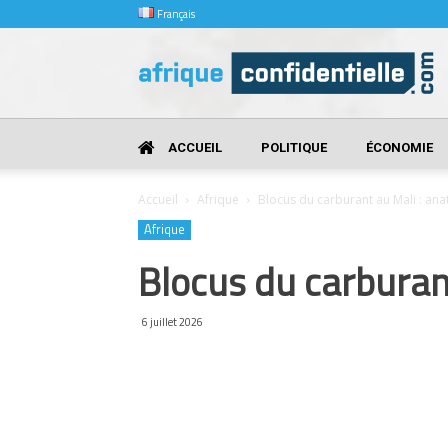
Français
Afrique
Confidentielle
ACCUEIL
POLITIQUE
ÉCONOMIE
Accueil
Afrique
Blocus du carburant au Mali : a
Afrique
Blocus du carburan
6 juillet 2026