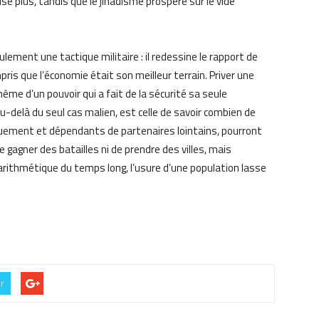
ise plus, tandis que le jihadisme prospère sur le vide
ulement une tactique militaire : il redessine le rapport de
pris que l’économie était son meilleur terrain. Priver une
même d’un pouvoir qui a fait de la sécurité sa seule
-delà du seul cas malien, est celle de savoir combien de
quement et dépendants de partenaires lointains, pourront
e gagner des batailles ni de prendre des villes, mais
arithmétique du temps long, l’usure d’une population lasse
er