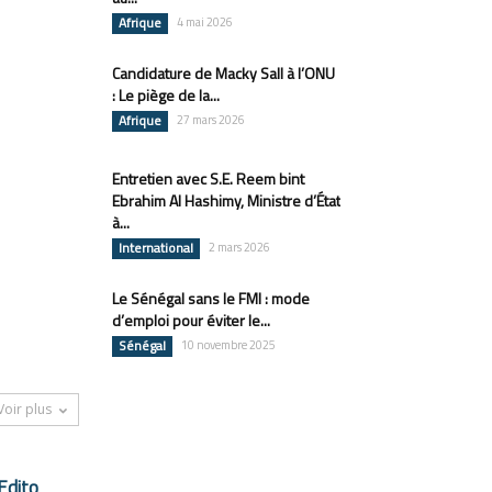
Afrique
4 mai 2026
Candidature de Macky Sall à l’ONU
: Le piège de la...
Afrique
27 mars 2026
Entretien avec S.E. Reem bint
Ebrahim Al Hashimy, Ministre d’État
à...
International
2 mars 2026
Le Sénégal sans le FMI : mode
d’emploi pour éviter le...
Sénégal
10 novembre 2025
Voir plus
Edito