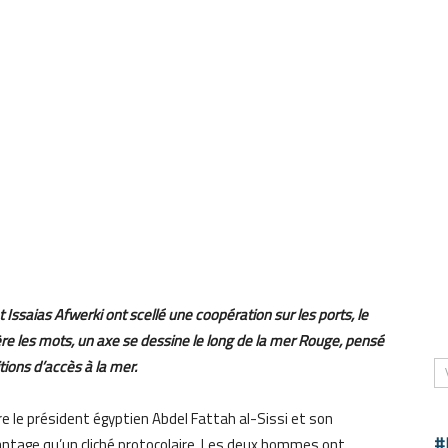
t Issaias Afwerki ont scellé une coopération sur les ports, le
ère les mots, un axe se dessine le long de la mer Rouge, pensé
tions d’accès à la mer.
re le président égyptien Abdel Fattah al-Sissi et son
#
antage qu’un cliché protocolaire. Les deux hommes ont