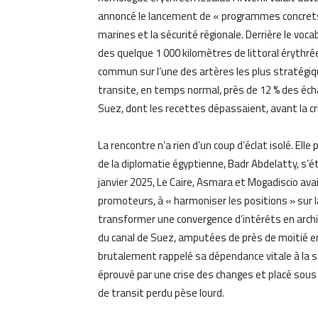
annoncé le lancement de « programmes concrets 
marines et la sécurité régionale. Derrière le voc
des quelque 1 000 kilomètres de littoral érythr
commun sur l’une des artères les plus stratégiq
transite, en temps normal, près de 12 % des écha
Suez, dont les recettes dépassaient, avant la cris
La rencontre n’a rien d’un coup d’éclat isolé. Ell
de la diplomatie égyptienne, Badr Abdelatty, s’
janvier 2025, Le Caire, Asmara et Mogadiscio ava
promoteurs, à « harmoniser les positions » sur la
transformer une convergence d’intérêts en arch
du canal de Suez, amputées de près de moitié e
brutalement rappelé sa dépendance vitale à la s
éprouvé par une crise des changes et placé sou
de transit perdu pèse lourd.