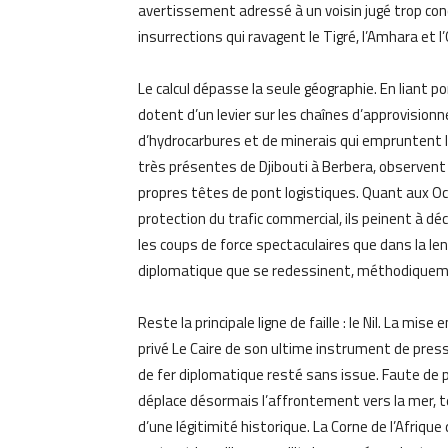
avertissement adressé à un voisin jugé trop c
insurrections qui ravagent le Tigré, l’Amhara et l
Le calcul dépasse la seule géographie. En liant p
dotent d’un levier sur les chaînes d’approvision
d’hydrocarbures et de minerais qui empruntent l
très présentes de Djibouti à Berbera, observent
propres têtes de pont logistiques. Quant aux Occ
protection du trafic commercial, ils peinent à dé
les coups de force spectaculaires que dans la le
diplomatique que se redessinent, méthodiquemen
Reste la principale ligne de faille : le Nil. La mi
privé Le Caire de son ultime instrument de pres
de fer diplomatique resté sans issue. Faute de po
déplace désormais l’affrontement vers la mer, te
d’une légitimité historique. La Corne de l’Afrique d