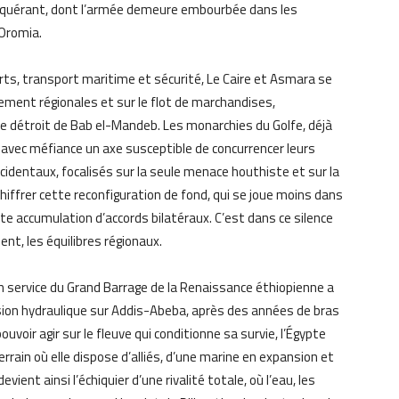
onquérant, dont l’armée demeure embourbée dans les
’Oromia.
orts, transport maritime et sécurité, Le Caire et Asmara se
nement régionales et sur le flot de marchandises,
e détroit de Bab el-Mandeb. Les monarchies du Golfe, déjà
 avec méfiance un axe susceptible de concurrencer leurs
identaux, focalisés sur la seule menace houthiste et sur la
chiffrer cette reconfiguration de fond, qui se joue moins dans
nte accumulation d’accords bilatéraux. C’est dans ce silence
t, les équilibres régionaux.
se en service du Grand Barrage de la Renaissance éthiopienne a
sion hydraulique sur Addis-Abeba, après des années de bras
uvoir agir sur le fleuve qui conditionne sa survie, l’Égypte
rrain où elle dispose d’alliés, d’une marine en expansion et
evient ainsi l’échiquier d’une rivalité totale, où l’eau, les