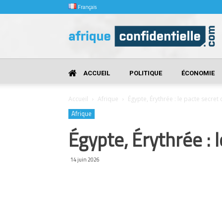
Français
Afrique
Confidentielle
ACCUEIL
POLITIQUE
ÉCONOMIE
Accueil
Afrique
Égypte, Érythrée : le pacte secret 
Afrique
Égypte, Érythrée : 
14 juin 2026