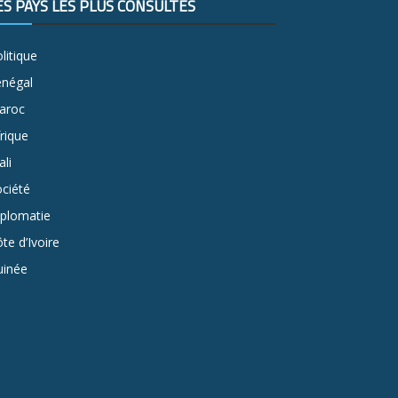
ES PAYS LES PLUS CONSULTÉS
litique
énégal
aroc
rique
li
ciété
iplomatie
te d’Ivoire
uinée