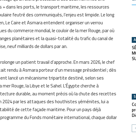
» dans les ports, le transport maritime, les ressources
abulaire feutré des communiqués, l’enjeu est limpide. Le long
éen, Le Caire et Asmara entendent organiser un verrou
ues du commerce mondial, le couloir de la mer Rouge, par où
nges planétaires et la quasi-totalité du trafic du canal de
A
e, neuf milliards de dollars par an.
SÉ
M
S
e prolonge un patient travail d’approche. En mars 2026, le chef
était rendu à Asmara porteur d’un message présidentiel ; dès
ient lancé un mécanisme tripartite destiné, selon ses
 mer Rouge, la Libye et le Sahel. L’Égypte cherche à
itecture durable, au moment précis où la chute des recettes
S
n 2024 par les attaques des houthistes yéménites, lui a
Co
tabilité de cette façade maritime. Pour un pays déjà
pr
Di
s programme du Fonds monétaire international, chaque dollar