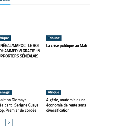
frique
Tribune
NÉGAL/MAROC : LE ROI
La crise politique au Mali
OHAMMED VI GRACIE 15
UPPORTERS SÉNÉALAIS
énégal
Afrique
alition Diomaye
Algérie, anatomie d’une
ésident : Serigne Gueye
économie de rente sans
op, Premier de cordée
diversification