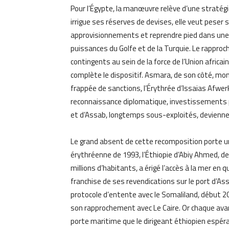
Pour l’Égypte, la manœuvre relève d’une stratégie
irrigue ses réserves de devises, elle veut peser 
approvisionnements et reprendre pied dans une Co
puissances du Golfe et de la Turquie. Le rappro
contingents au sein de la force de l’Union afric
complète le dispositif. Asmara, de son côté, m
frappée de sanctions, l’Érythrée d’Issaias Afwer
reconnaissance diplomatique, investissements 
et d’Assab, longtemps sous-exploités, devienne
Le grand absent de cette recomposition porte u
érythréenne de 1993, l’Éthiopie d’Abiy Ahmed, d
millions d’habitants, a érigé l’accès à la mer en q
franchise de ses revendications sur le port d’As
protocole d’entente avec le Somaliland, début 20
son rapprochement avec Le Caire. Or chaque ava
porte maritime que le dirigeant éthiopien espér