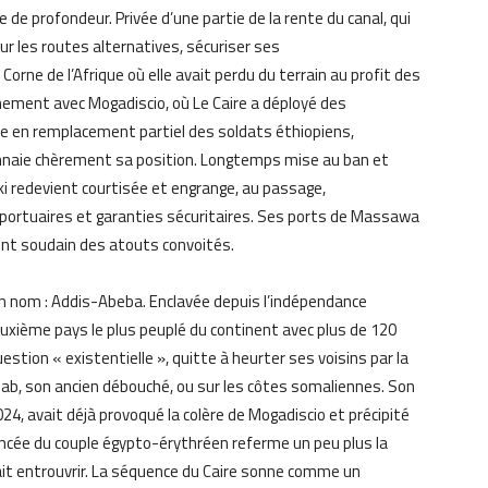
 de profondeur. Privée d’une partie de la rente du canal, qui
sur les routes alternatives, sécuriser ses
rne de l’Afrique où elle avait perdu du terrain au profit des
chement avec Mogadiscio, où Le Caire a déployé des
aine en remplacement partiel des soldats éthiopiens,
onnaie chèrement sa position. Longtemps mise au ban et
ki redevient courtisée et engrange, au passage,
portuaires et garanties sécuritaires. Ses ports de Massawa
nt soudain des atouts convoités.
n nom : Addis-Abeba. Enclavée depuis l’indépendance
euxième pays le plus peuplé du continent avec plus de 120
uestion « existentielle », quitte à heurter ses voisins par la
sab, son ancien débouché, ou sur les côtes somaliennes. Son
24, avait déjà provoqué la colère de Mogadiscio et précipité
ncée du couple égypto-érythréen referme un peu plus la
ait entrouvrir. La séquence du Caire sonne comme un