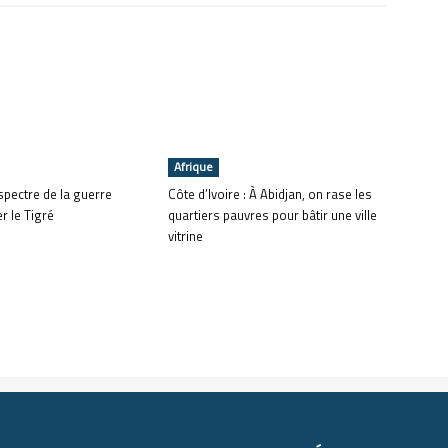
Afrique
 spectre de la guerre
Côte d’Ivoire : À Abidjan, on rase les
r le Tigré
quartiers pauvres pour bâtir une ville
vitrine