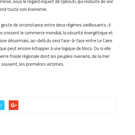
iroir, sous le regard inquiet de Djibouti, qui redoute de voir
end toute son économie.
n geste de circonstance entre deux régimes vieillissants ; il
se croisent le commerce mondial, la sécurité énergétique et
pose désormais, au-delà du seul face-à-face entre Le Caire
rique peut encore échapper à une logique de blocs. Ou si elle
rre froide régionale dont les peuples riverains, de la mer
 souvent, les premières victimes.
er