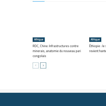
Afrique
Afrique
RDC, Chine: Infrastructures contre
Éthiopie : le
minerais, anatomie du nouveau pari
revient hante
congolais