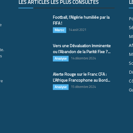
LES ARTICLES LES PLUS CONSULTÉS
L
Football, l’Algérie humiliée par la
Po
FIFA !
e
S
Maroc
14 août 2021
M
Vers une Dévaluation Imminente
Af
te.
ou l’Abandon de la Parité Fixe ?...
Ma
es
Analyse
14 décembre 2024
So
D
Alerte Rouge sur le Franc CFA :
L’Afrique Francophone au Bord...
re
Cô
Analyse
15 décembre 2024
G