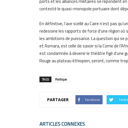
ports et les alliances militaires se répondent en m
contesté le quasi-monopole portuaire dont dép
En définitive, l’axe scellé au Caire n’est pas qu’u
redessine les rapports de force d’une région où 
les ambitions de puissance. La question qui se 
et Asmara, est celle de savoir si la Corne de l’Af
est condamnée à devenir le théâtre figé d’une gue
Rouge au plateau éthiopien, seront, comme trop
TAGS
Politique
PARTAGER
Facebook
Twitt
ARTICLES CONNEXES