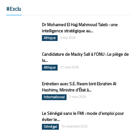
#Exclu
Dr Mohamed El Hajj Mahmoud Taleb : une
intelligence stratégique au...
Afrique
4 mai 2026
Candidature de Macky Sall à l’ONU : Le piège de
la...
Afrique
27 mars 2026
Entretien avec S.E. Reem bint Ebrahim Al
Hashimy, Ministre d’État à...
International
2 mars 2026
Le Sénégal sans le FMI : mode d’emploi pour
éviter le...
Sénégal
10 novembre 2025