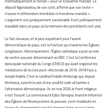
méthodiquement le terrain » pour un troisième mandat. Le
député Ngondankoy, de son coté, affirme que son texte «
n’ouvre ni référendum immédiat ni troisième mandat ».
L’argument est juridiquement soutenable. Il est politiquement
inaudible dans un pays où la mémoire des précédents est vive.
Le fait nouveau, et le plus inquiétant pour l’avenir
démocratique du pays, est la fracture qui traverse les Églises
congolaises. Historiquement, l’Église catholique a joué un role
de contre-pouvoir déterminant en RDC. C’est la Conférence
épiscopale nationale du Congo (CENCO) qui avait organisé les
médiations de la crise post-électorale de 2016-2018 face a
Joseph Kabila. C’est le cardinal Fridolin Ambongo qui, depuis
Kinshasa, a porté la voix d’une société civile attachée a
l’alternance démocratique. Or, en mai 2026, le front religieux
s’est fissuré. La communauté Ejiba Yamapia, branche influente
des Églises de Réveil proches du pouvoir, s’est mobilisée en
faveur du changement constitutionnel, dans ce que Congo