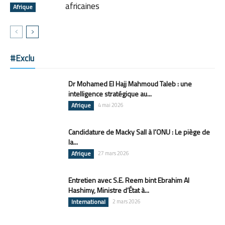
africaines
Afrique
#Exclu
Dr Mohamed El Hajj Mahmoud Taleb : une
intelligence stratégique au...
Afrique
4 mai 2026
Candidature de Macky Sall à l’ONU : Le piège de
la...
Afrique
27 mars 2026
Entretien avec S.E. Reem bint Ebrahim Al
Hashimy, Ministre d’État à...
International
2 mars 2026