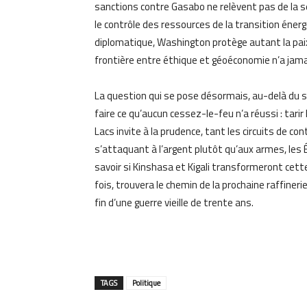
sanctions contre Gasabo ne relèvent pas de la se
le contrôle des ressources de la transition énergét
diplomatique, Washington protège autant la paix
frontière entre éthique et géoéconomie n’a jama
La question qui se pose désormais, au-delà du se
faire ce qu’aucun cessez-le-feu n’a réussi : tari
Lacs invite à la prudence, tant les circuits de c
s’attaquant à l’argent plutôt qu’aux armes, les É
savoir si Kinshasa et Kigali transformeront cette
fois, trouvera le chemin de la prochaine raffinerie
fin d’une guerre vieille de trente ans.
TAGS
Politique