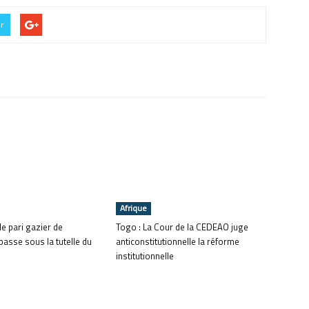
er
Afrique
le pari gazier de
Togo : La Cour de la CEDEAO juge
asse sous la tutelle du
anticonstitutionnelle la réforme
institutionnelle