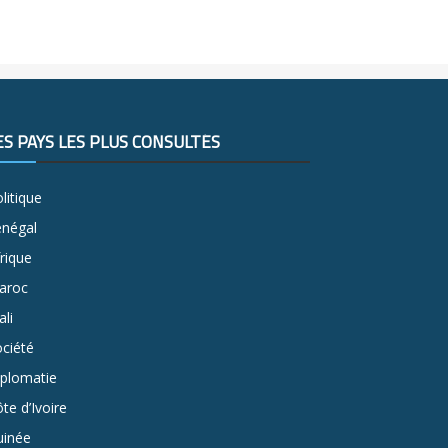
ES PAYS LES PLUS CONSULTÉS
litique
énégal
rique
aroc
li
ciété
iplomatie
te d’Ivoire
uinée