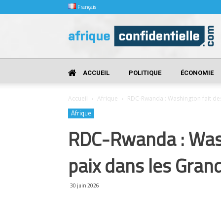
Français
Afrique
Confidentielle
ACCUEIL
POLITIQUE
ÉCONOMIE
Accueil
Afrique
RDC-Rwanda : Washington fait des m
Afrique
RDC-Rwanda : Washi
paix dans les Gran
30 juin 2026