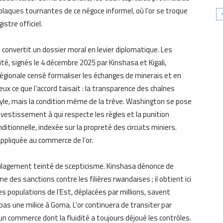
aques tournantes de ce négoce informel, où l’or se troque
stre officiel.
convertit un dossier moral en levier diplomatique. Les
té, signés le 4 décembre 2025 par Kinshasa et Kigali,
égionale censé formaliser les échanges de minerais et en
reux ce que l’accord taisait : la transparence des chaînes
yle, mais la condition même de la trêve. Washington se pose
investissement à qui respecte les règles et la punition
nditionnelle, indexée sur la propreté des circuits miniers.
appliquée au commerce de l’or.
soulagement teinté de scepticisme. Kinshasa dénonce de
e des sanctions contre les filières rwandaises ; il obtient ici
les populations de l’Est, déplacées par millions, savent
as une milice à Goma. L’or continuera de transiter par
un commerce dont la fluidité a toujours déjoué les contrôles.