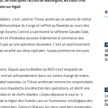
o. Six mois après l’accord de Washington, les États-Unis
on sur Kigali.
#
ollars : c’est, selon le Trésor américain, le volume de métal
e démocratique du Congo et raffiné au Rwanda au cours des
reign Assets Control a sanctionné la raffinerie Gasabo Gold,
tités et d’individus accusés d’alimenter le commerce des
est pas qu’une opération douanière. C’est un avertissement
A
ix arraché aux deux capitales : la paix promise ne sera pas
SÉ
M
S
ens. Depuis que la rébellion du M23 s’est emparée de
’or extrait artisanalement dans ces zones change de mains,
le label rwandais. Le Trésor américain nomme les responsables
osco Kayobotsi à la direction des opérations, et décrit une
S
ais et de chefs rebelles. L’enjeu dépasse le seul or : il
Co
t de la région des Grands Lacs un fournisseur stratégique des
pr
Di
occidentales. Goma et Bukavu, les deux capitales provinciales