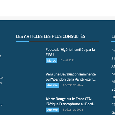
LES ARTICLES LES PLUS CONSULTÉS
L
Football, l’Algérie humiliée par la
Po
FIFA !
e
S
Maroc
14 août 2021
Af
Vers une Dévaluation Imminente
M
te.
ou l’Abandon de la Parité Fixe ?...
Ma
es
Analyse
14 décembre 2024
So
D
Alerte Rouge sur le Franc CFA :
L’Afrique Francophone au Bord...
re
Cô
Analyse
15 décembre 2024
G