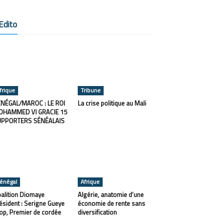
Edito
frique
Tribune
NÉGAL/MAROC : LE ROI
La crise politique au Mali
OHAMMED VI GRACIE 15
UPPORTERS SÉNÉALAIS
énégal
Afrique
alition Diomaye
Algérie, anatomie d’une
ésident : Serigne Gueye
économie de rente sans
op, Premier de cordée
diversification