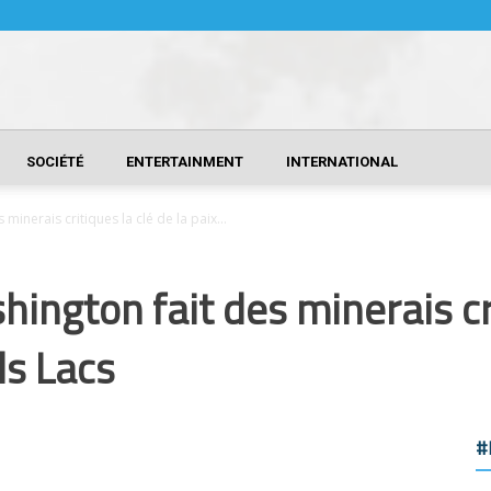
SOCIÉTÉ
ENTERTAINMENT
INTERNATIONAL
inerais critiques la clé de la paix...
ngton fait des minerais crit
ds Lacs
#