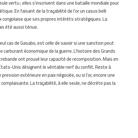
ule vertu ; elles s’inscrivent dans une bataille mondiale pour
ique. En faisant de la traçabilité de l’or un casus belli
 congolaise que ses propres intérêts stratégiques. La
is été aussi ténue.
ul cas de Gasabo, est celle de savoir si une sanction peut
r le carburant économique de la guerre. L’histoire des Grands
ontrebande ont prouvé leur capacité de recomposition. Mais en
tats-Unis désignent le véritable nerf du conflit. Reste à
 pression extérieure en paix négociée, ou si l’or, encore une
 complaisante. La traçabilité, à elle seule, ne décrète pas la