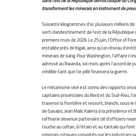
dans l’est de la République démocratique du Cong
transforment les minerais en instrument de pressi
Soixante kilogrammes d’or, plusieurs millions de d
sorti clandestinement de l’est de la Républiqu
premiers mois de 2026. Le 25 juin, l’Office of Fo
installée près de Kigali, ainsi qu’un réseau d’en
minerais de sang. Pour Washington, l’affaire n’
adressé au Rwanda, six mois après l’accord de pa
crédible tant que l’or pillé financera la guerre.
Le mécanisme visé est connu des rapports onusi
capitales provinciales du Nord et du Sud-Kivu, l
traverse la frontière et ressort, blanchi, sous 
de Gasabo, Jean Malic Kalima à la présidence et B
raffinerie devenue partenaire clé d’officiers rwand
touche au coltan, à l’étain et au tantale qui fon
minerais critiques convoités par les industries 