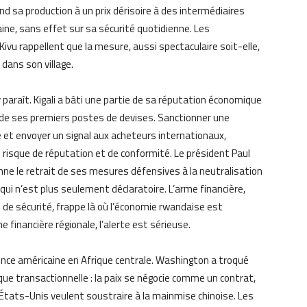
nd sa production à un prix dérisoire à des intermédiaires
aine, sans effet sur sa sécurité quotidienne. Les
vu rappellent que la mesure, aussi spectaculaire soit-elle,
dans son village.
’y paraît. Kigali a bâti une partie de sa réputation économique
un de ses premiers postes de devises. Sanctionner une
èle et envoyer un signal aux acheteurs internationaux,
risque de réputation et de conformité. Le président Paul
nne le retrait de ses mesures défensives à la neutralisation
qui n’est plus seulement déclaratoire. L’arme financière,
 de sécurité, frappe là où l’économie rwandaise est
 financière régionale, l’alerte est sérieuse.
luence américaine en Afrique centrale. Washington a troqué
que transactionnelle : la paix se négocie comme un contrat,
 États-Unis veulent soustraire à la mainmise chinoise. Les