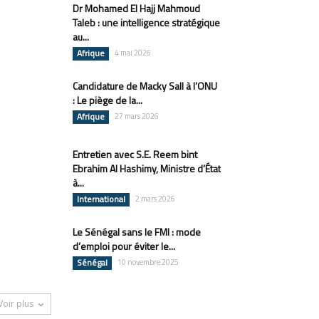
Dr Mohamed El Hajj Mahmoud
Taleb : une intelligence stratégique
au...
Afrique
4 mai 2026
Candidature de Macky Sall à l’ONU
: Le piège de la...
Afrique
27 mars 2026
Entretien avec S.E. Reem bint
Ebrahim Al Hashimy, Ministre d’État
à...
International
2 mars 2026
Le Sénégal sans le FMI : mode
d’emploi pour éviter le...
Sénégal
10 novembre 2025
Voir plus