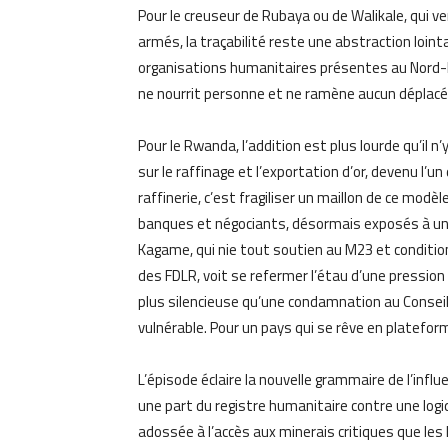
Pour le creuseur de Rubaya ou de Walikale, qui ve
armés, la traçabilité reste une abstraction loint
organisations humanitaires présentes au Nord-Ki
ne nourrit personne et ne ramène aucun déplacé 
Pour le Rwanda, l’addition est plus lourde qu’il n
sur le raffinage et l’exportation d’or, devenu l’
raffinerie, c’est fragiliser un maillon de ce mod
banques et négociants, désormais exposés à un 
Kagame, qui nie tout soutien au M23 et conditio
des FDLR, voit se refermer l’étau d’une pression 
plus silencieuse qu’une condamnation au Conseil
vulnérable. Pour un pays qui se rêve en plateforme
L’épisode éclaire la nouvelle grammaire de l’inf
une part du registre humanitaire contre une logi
adossée à l’accès aux minerais critiques que les