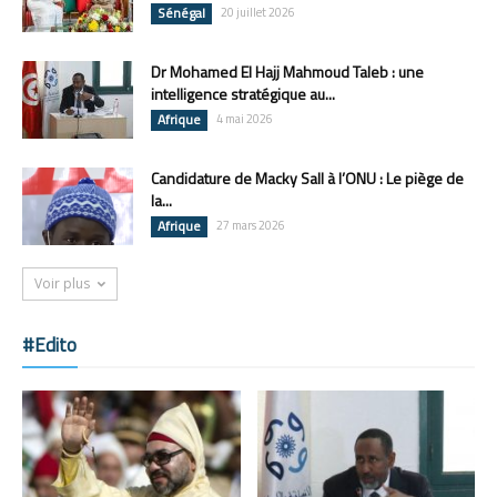
Sénégal
20 juillet 2026
Dr Mohamed El Hajj Mahmoud Taleb : une
intelligence stratégique au...
Afrique
4 mai 2026
Candidature de Macky Sall à l’ONU : Le piège de
la...
Afrique
27 mars 2026
Voir plus
#Edito