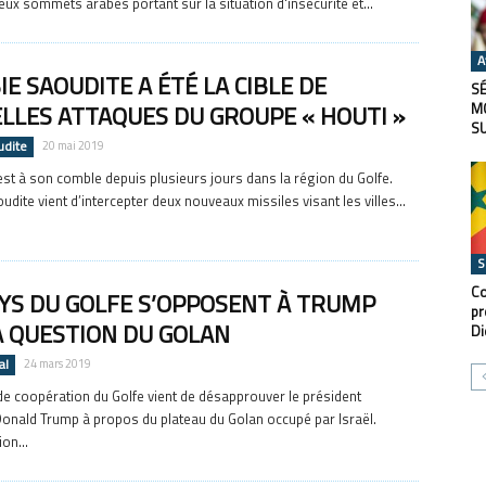
deux sommets arabes portant sur la situation d'insécurité et...
A
IE SAOUDITE A ÉTÉ LA CIBLE DE
SÉ
LLES ATTAQUES DU GROUPE « HOUTI »
M
S
udite
20 mai 2019
est à son comble depuis plusieurs jours dans la région du Golfe.
udite vient d’intercepter deux nouveaux missiles visant les villes...
S
Co
AYS DU GOLFE S’OPPOSENT À TRUMP
pr
A QUESTION DU GOLAN
Di
al
24 mars 2019
de coopération du Golfe vient de désapprouver le président
onald Trump à propos du plateau du Golan occupé par Israël.
on...