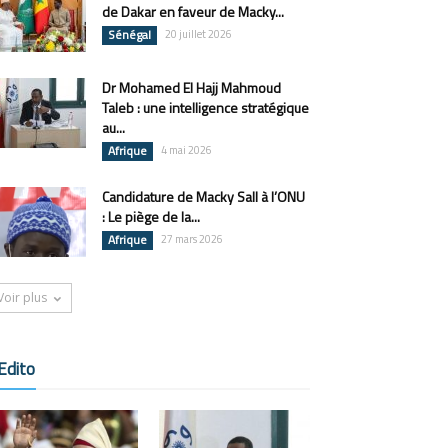
de Dakar en faveur de Macky...
Sénégal
20 juillet 2026
Dr Mohamed El Hajj Mahmoud
Taleb : une intelligence stratégique
au...
Afrique
4 mai 2026
Candidature de Macky Sall à l’ONU
: Le piège de la...
Afrique
27 mars 2026
Voir plus
Edito