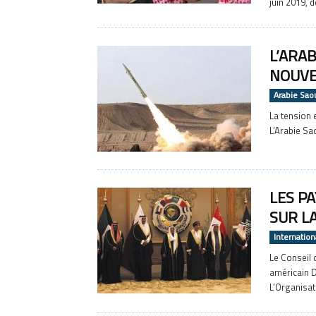
juin 2019, 
L’ARAB
NOUVE
Arabie Sao
La tension 
L’Arabie Sao
LES P
SUR L
Internation
Le Conseil 
américain D
L’Organisati