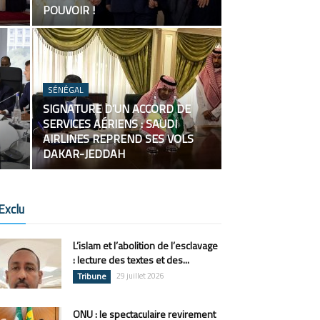
POUVOIR !
SÉNÉGAL
SIGNATURE D’UN ACCORD DE
SERVICES AÉRIENS : SAUDI
AIRLINES REPREND SES VOLS
DAKAR-JEDDAH
Exclu
L’islam et l’abolition de l’esclavage
: lecture des textes et des...
Tribune
29 juillet 2026
ONU : le spectaculaire revirement