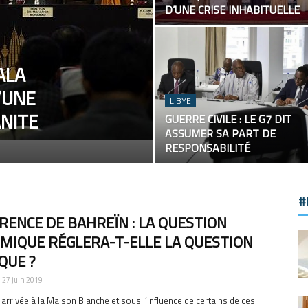
D’UNE CRISE INHABITUELLE
ALA
’UNE
LIBYE
NITE
GUERRE CIVILE : LE G7 DIT
ASSUMER SA PART DE
RESPONSABILITÉ
#
RENCE DE BAHREÏN : LA QUESTION
MIQUE RÉGLERA-T-ELLE LA QUESTION
QUE ?
27 juin 2019
arrivée à la Maison Blanche et sous l’influence de certains de ces