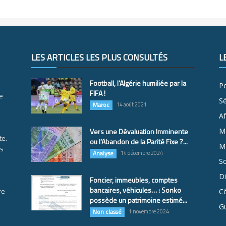
LES ARTICLES LES PLUS CONSULTÉS
L
Football, l’Algérie humiliée par la
Po
FIFA !
e
S
Maroc
14 août 2021
Af
Vers une Dévaluation Imminente
M
te.
ou l’Abandon de la Parité Fixe ?...
Ma
es
Analyse
14 décembre 2024
So
D
Foncier, immeubles, comptes
bancaires, véhicules… : Sonko
re
Cô
possède un patrimoine estimé...
G
Non classé
1 novembre 2024