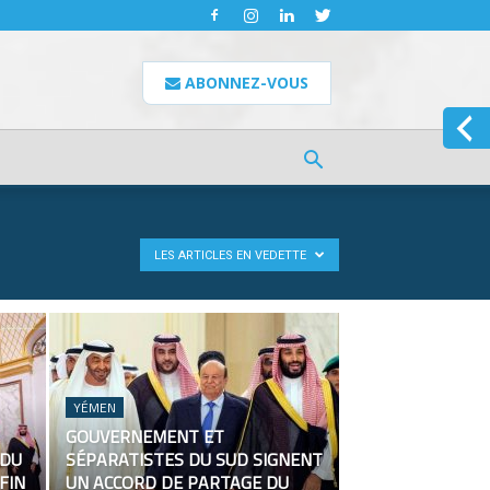
ABONNEZ-VOUS
LES ARTICLES EN VEDETTE
YÉMEN
GOUVERNEMENT ET
 DU
SÉPARATISTES DU SUD SIGNENT
FIN
UN ACCORD DE PARTAGE DU