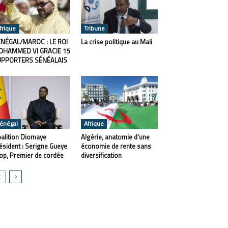
frique
Tribune
NÉGAL/MAROC : LE ROI
La crise politique au Mali
OHAMMED VI GRACIE 15
UPPORTERS SÉNÉALAIS
énégal
Afrique
alition Diomaye
Algérie, anatomie d’une
ésident : Serigne Gueye
économie de rente sans
op, Premier de cordée
diversification