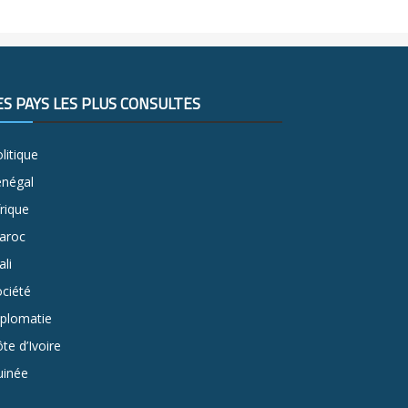
ES PAYS LES PLUS CONSULTÉS
litique
énégal
rique
aroc
li
ciété
iplomatie
te d’Ivoire
uinée