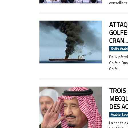
conseillers
ATTAQ
GOLFE
CRAN...
Golfe Arab
Deux pétroli
Golfe d'Oma
Golfe,...
TROIS
MECQU
DES AC
Arabie Sao
La capitale