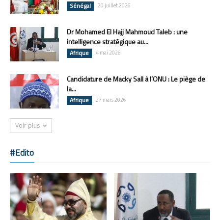
Sénégal
20 juillet 2026
Dr Mohamed El Hajj Mahmoud Taleb : une
intelligence stratégique au...
Afrique
4 mai 2026
Candidature de Macky Sall à l’ONU : Le piège de
la...
Afrique
27 mars 2026
Voir plus
#Edito