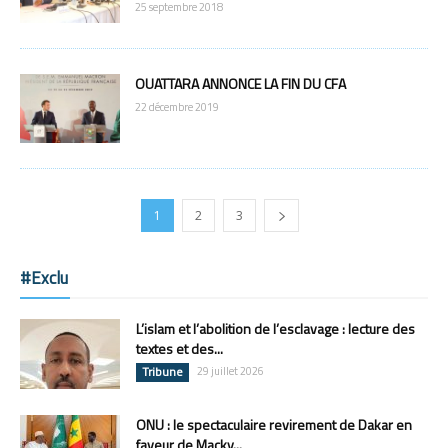
25 septembre 2018
OUATTARA ANNONCE LA FIN DU CFA
22 décembre 2019
1
2
3
#Exclu
L’islam et l’abolition de l’esclavage : lecture des
textes et des...
Tribune
29 juillet 2026
ONU : le spectaculaire revirement de Dakar en
faveur de Macky...