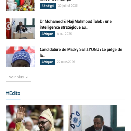
Sénégal
20 juillet 2026
Dr Mohamed El Hajj Mahmoud Taleb : une
intelligence stratégique au...
Afrique
4 mai 2026
Candidature de Macky Sall à l’ONU : Le piège de
la...
Afrique
27 mars 2026
Voir plus
#Edito