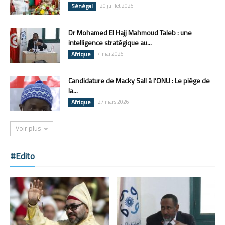
Sénégal
20 juillet 2026
Dr Mohamed El Hajj Mahmoud Taleb : une
intelligence stratégique au...
Afrique
4 mai 2026
Candidature de Macky Sall à l’ONU : Le piège de
la...
Afrique
27 mars 2026
Voir plus
#Edito