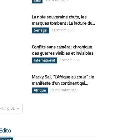
Mali
30 octobre 2025
La note souveraine chute, les
masques tombent : La facture du...
Sénégal
11 octobre 2025
Conflits sans caméra : chronique
des guerres visibles et invisibles
International
3 octobre 2025
Macky Sall, “L’Afrique au cœur” : le
manifeste d’un continent qui...
Afrique
29 septembre 2025
Voir plus
Edito