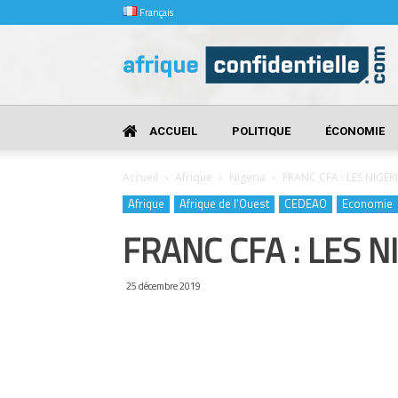
Français
Afrique
Confidentielle
ACCUEIL
POLITIQUE
ÉCONOMIE
Accueil
Afrique
Nigeria
FRANC CFA : LES NIGÉ
Afrique
Afrique de l'Ouest
CEDEAO
Economie
FRANC CFA : LES 
25 décembre 2019