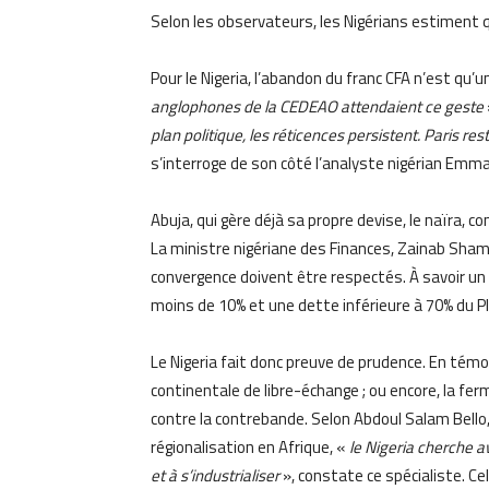
Selon les observateurs, les Nigérians estiment 
Pour le Nigeria, l’abandon du franc CFA n’est qu’
anglophones de la CEDEAO attendaient ce geste
plan politique, les réticences persistent. Paris re
s’interroge de son côté l’analyste nigérian Emma
Abuja, qui gère déjà sa propre devise, le naïra, co
La ministre nigériane des Finances, Zainab Sham
convergence doivent être respectés. À savoir un d
moins de 10% et une dette inférieure à 70% du PIB
Le Nigeria fait donc preuve de prudence. En témo
continentale de libre-échange ; ou encore, la fer
contre la contrebande. Selon Abdoul Salam Bello, 
régionalisation en Afrique, «
le Nigeria cherche a
et à s’industrialiser
», constate ce spécialiste. Ce