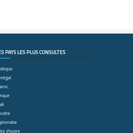
ES PAYS LES PLUS CONSULTÉS
litique
énégal
aroc
rique
li
ciété
iplomatie
te d’Ivoire