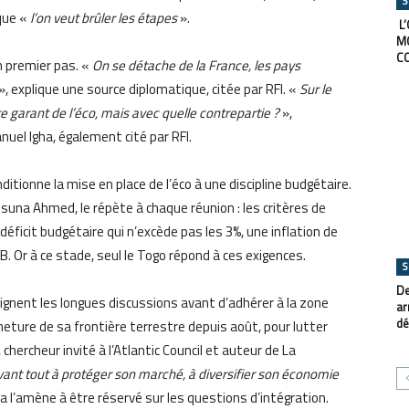
S
que «
l’on veut brûler les étapes
».
L’
M
C
un premier pas. «
On se détache de la France, les pays
», explique une source diplomatique, citée par RFI. «
Sur le
ste garant de l’éco, mais avec quelle contrepartie ?
»,
nuel Igha, également cité par RFI.
nditionne la mise en place de l’éco à une discipline budgétaire.
suna Ahmed, le répète à chaque réunion : les critères de
éficit budgétaire qui n’excède pas les 3%, une inflation de
. Or à ce stade, seul le Togo répond à ces exigences.
S
De
ignent les longues discussions avant d’adhérer à la zone
ar
dé
meture de sa frontière terrestre depuis août, pour lutter
chercheur invité à l’Atlantic Council et auteur de La
vant tout à protéger son marché, à diversifier son économie
la l’amène à être réservé sur les questions d’intégration.