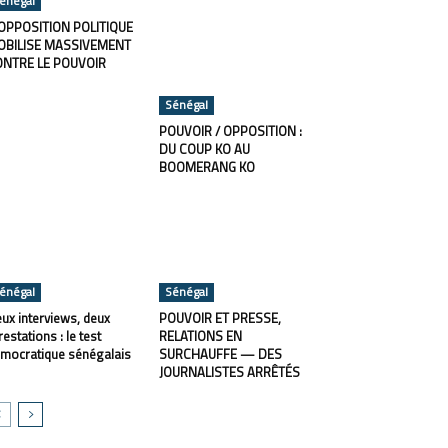
énégal
OPPOSITION POLITIQUE
OBILISE MASSIVEMENT
ONTRE LE POUVOIR
Sénégal
POUVOIR / OPPOSITION :
DU COUP KO AU
BOOMERANG KO
énégal
Sénégal
ux interviews, deux
POUVOIR ET PRESSE,
restations : le test
RELATIONS EN
mocratique sénégalais
SURCHAUFFE — DES
JOURNALISTES ARRÊTÉS