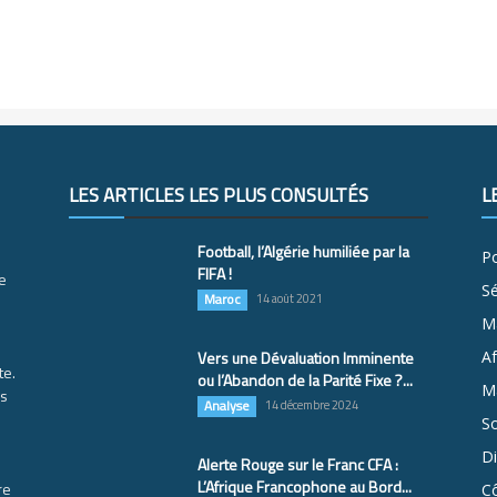
LES ARTICLES LES PLUS CONSULTÉS
L
Football, l’Algérie humiliée par la
Po
FIFA !
e
S
Maroc
14 août 2021
M
Vers une Dévaluation Imminente
Af
te.
ou l’Abandon de la Parité Fixe ?...
Ma
es
Analyse
14 décembre 2024
So
D
Alerte Rouge sur le Franc CFA :
L’Afrique Francophone au Bord...
re
Cô