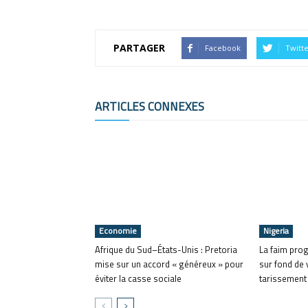
PARTAGER
Facebook
Twitt
ARTICLES CONNEXES
Economie
Nigeria
Afrique du Sud–États-Unis : Pretoria
La faim pro
mise sur un accord « généreux » pour
sur fond de 
éviter la casse sociale
tarissement 