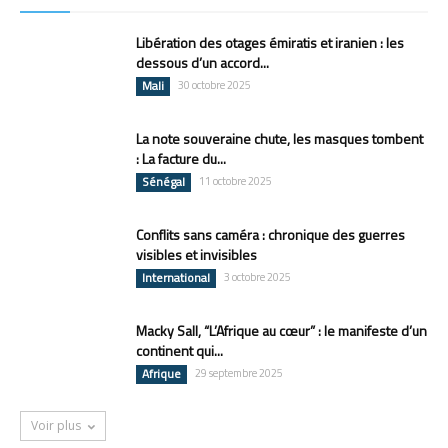
Libération des otages émiratis et iranien : les
dessous d’un accord...
Mali
30 octobre 2025
La note souveraine chute, les masques tombent
: La facture du...
Sénégal
11 octobre 2025
Conflits sans caméra : chronique des guerres
visibles et invisibles
International
3 octobre 2025
Macky Sall, “L’Afrique au cœur” : le manifeste d’un
continent qui...
Afrique
29 septembre 2025
Voir plus