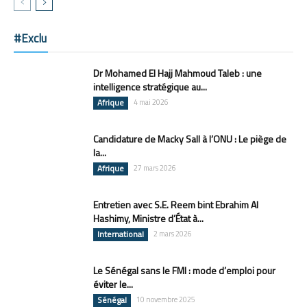
#Exclu
Dr Mohamed El Hajj Mahmoud Taleb : une
intelligence stratégique au...
Afrique
4 mai 2026
Candidature de Macky Sall à l’ONU : Le piège de
la...
Afrique
27 mars 2026
Entretien avec S.E. Reem bint Ebrahim Al
Hashimy, Ministre d’État à...
International
2 mars 2026
Le Sénégal sans le FMI : mode d’emploi pour
éviter le...
Sénégal
10 novembre 2025