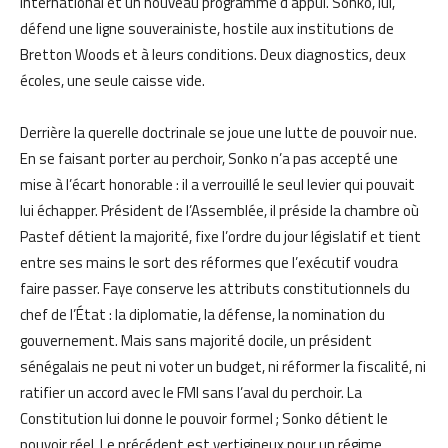
international et un nouveau programme d’appui. Sonko, lui,
défend une ligne souverainiste, hostile aux institutions de
Bretton Woods et à leurs conditions. Deux diagnostics, deux
écoles, une seule caisse vide.
Derrière la querelle doctrinale se joue une lutte de pouvoir nue.
En se faisant porter au perchoir, Sonko n’a pas accepté une
mise à l’écart honorable : il a verrouillé le seul levier qui pouvait
lui échapper. Président de l’Assemblée, il préside la chambre où
Pastef détient la majorité, fixe l’ordre du jour législatif et tient
entre ses mains le sort des réformes que l’exécutif voudra
faire passer. Faye conserve les attributs constitutionnels du
chef de l’État : la diplomatie, la défense, la nomination du
gouvernement. Mais sans majorité docile, un président
sénégalais ne peut ni voter un budget, ni réformer la fiscalité, ni
ratifier un accord avec le FMI sans l’aval du perchoir. La
Constitution lui donne le pouvoir formel ; Sonko détient le
pouvoir réel. Le précédent est vertigineux pour un régime