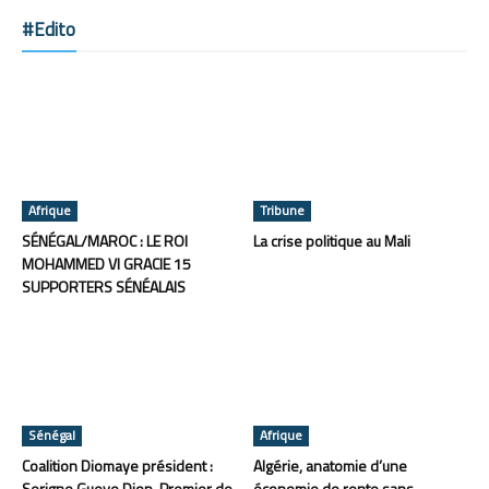
#Edito
Afrique
Tribune
SÉNÉGAL/MAROC : LE ROI
La crise politique au Mali
MOHAMMED VI GRACIE 15
SUPPORTERS SÉNÉALAIS
Sénégal
Afrique
Coalition Diomaye président :
Algérie, anatomie d’une
Serigne Gueye Diop, Premier de
économie de rente sans