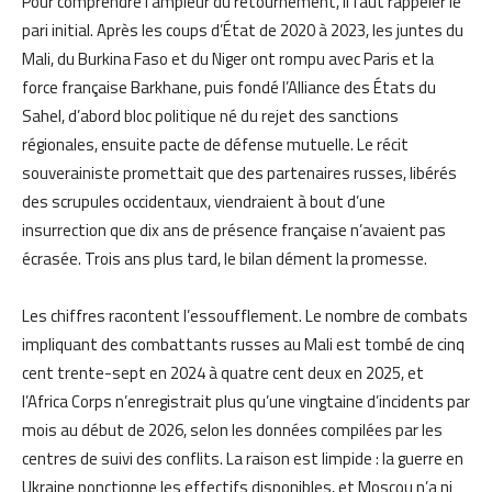
Pour comprendre l’ampleur du retournement, il faut rappeler le
pari initial. Après les coups d’État de 2020 à 2023, les juntes du
Mali, du Burkina Faso et du Niger ont rompu avec Paris et la
force française Barkhane, puis fondé l’Alliance des États du
Sahel, d’abord bloc politique né du rejet des sanctions
régionales, ensuite pacte de défense mutuelle. Le récit
souverainiste promettait que des partenaires russes, libérés
des scrupules occidentaux, viendraient à bout d’une
insurrection que dix ans de présence française n’avaient pas
écrasée. Trois ans plus tard, le bilan dément la promesse.
Les chiffres racontent l’essoufflement. Le nombre de combats
impliquant des combattants russes au Mali est tombé de cinq
cent trente-sept en 2024 à quatre cent deux en 2025, et
l’Africa Corps n’enregistrait plus qu’une vingtaine d’incidents par
mois au début de 2026, selon les données compilées par les
centres de suivi des conflits. La raison est limpide : la guerre en
Ukraine ponctionne les effectifs disponibles, et Moscou n’a ni