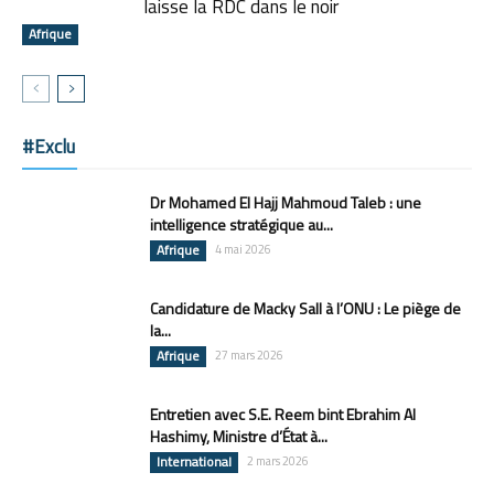
laisse la RDC dans le noir
Afrique
#Exclu
Dr Mohamed El Hajj Mahmoud Taleb : une
intelligence stratégique au...
Afrique
4 mai 2026
Candidature de Macky Sall à l’ONU : Le piège de
la...
Afrique
27 mars 2026
Entretien avec S.E. Reem bint Ebrahim Al
Hashimy, Ministre d’État à...
International
2 mars 2026