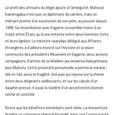
Le profil des artisans du dégel ajoute à l’ambiguïté. Muhoozi
Kainerugaba n’est pas un diplomate de carrière, mais un
militaire promis à la succession de son père, au pouvoir depuis
1986. Sa réconciliation avec Kagame ressemble moins à un
traité entre États qu’à une entente entre deux hommes forts
et leurs lignées. Le ministre rwandais délégué aux Affaires
étrangères a d’ailleurs insisté sur l’histoire et la vision
communes des présidents Museveni et Kagame, deux anciens
compagnons d’armes de la rébellion qui renversa Habyarimana
puis Mobutu. Cette proximité personnelle a permis le miracle ;
elle en fait aussi la fragilité. Une paix qui repose sur la chimie
entre deux dirigeants vieillissants, et sur les calculs d’un
dauphin pressé, n’a pas la solidité d’un accord institutionnel
ratifié et contrôlé.
Reste que les bénéfices immédiats sont réels. La réouverture
fluidifie un commerce régional étranglé, dans une Communauté