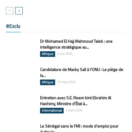
#Exclu
Dr Mohamed El Hajj Mahmoud Taleb : une
intelligence stratégique au...
Afrique
4 mai 2026
Candidature de Macky Sall à l’ONU : Le piège de
la...
Afrique
27 mars 2026
Entretien avec S.E. Reem bint Ebrahim Al
Hashimy, Ministre d’État à...
International
2 mars 2026
Le Sénégal sans le FMI : mode d’emploi pour
éviter le...