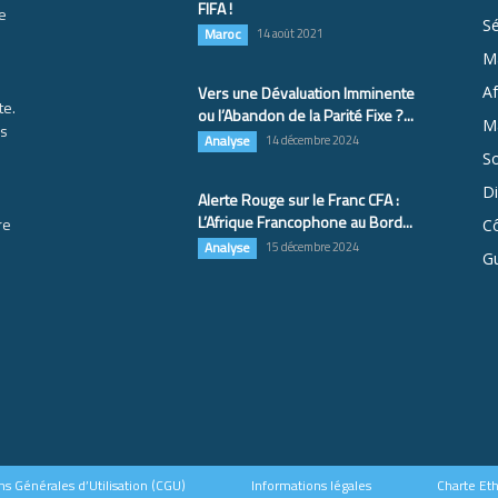
FIFA !
e
S
Maroc
14 août 2021
M
Vers une Dévaluation Imminente
Af
te.
ou l’Abandon de la Parité Fixe ?...
Ma
es
Analyse
14 décembre 2024
So
D
Alerte Rouge sur le Franc CFA :
L’Afrique Francophone au Bord...
re
Cô
Analyse
15 décembre 2024
G
ns Générales d’Utilisation (CGU)
Informations légales
Charte Et