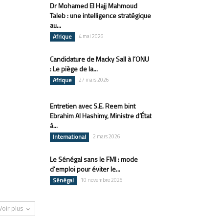
Dr Mohamed El Hajj Mahmoud
Taleb : une intelligence stratégique
au...
Afrique
4 mai 2026
Candidature de Macky Sall à l’ONU
: Le piège de la...
Afrique
27 mars 2026
Entretien avec S.E. Reem bint
Ebrahim Al Hashimy, Ministre d’État
à...
International
2 mars 2026
Le Sénégal sans le FMI : mode
d’emploi pour éviter le...
Sénégal
10 novembre 2025
Voir plus