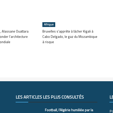
Afrique
e, Alassane Ouattara
Bruxelles s’apprête à lâcher Kigali à
fonder l’architecture
Cabo Delgado, le gaz du Mozambique
ondiale
à risque
LES ARTICLES LES PLUS CONSULTÉS
L
Football, l’Algérie humiliée par la
Po