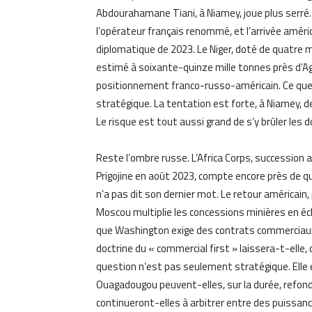
Abdourahamane Tiani, à Niamey, joue plus serré.
l’opérateur français renommé, et l’arrivée améric
diplomatique de 2023. Le Niger, doté de quatre 
estimé à soixante-quinze mille tonnes près d’Aga
positionnement franco-russo-américain. Ce que T
stratégique. La tentation est forte, à Niamey, 
Le risque est tout aussi grand de s’y brûler les d
Reste l’ombre russe. L’Africa Corps, succession
Prigojine en août 2023, compte encore près de q
n’a pas dit son dernier mot. Le retour américain, 
Moscou multiplie les concessions minières en é
que Washington exige des contrats commerciaux s
doctrine du « commercial first » laissera-t-elle
question n’est pas seulement stratégique. Elle e
Ouagadougou peuvent-elles, sur la durée, refond
continueront-elles à arbitrer entre des puissance