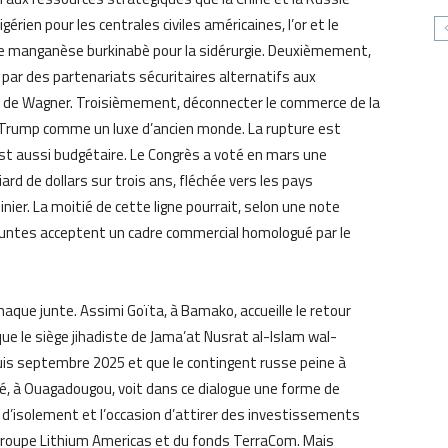
érien pour les centrales civiles américaines, l’or et le
t le manganèse burkinabè pour la sidérurgie. Deuxièmement,
 par des partenariats sécuritaires alternatifs aux
ret de Wagner. Troisièmement, déconnecter le commerce de la
e Trump comme un luxe d’ancien monde. La rupture est
st aussi budgétaire. Le Congrès a voté en mars une
iard de dollars sur trois ans, fléchée vers les pays
er. La moitié de cette ligne pourrait, selon une note
es juntes acceptent un cadre commercial homologué par le
 chaque junte. Assimi Goïta, à Bamako, accueille le retour
que le siège jihadiste de Jama’at Nusrat al-Islam wal-
uis septembre 2025 et que le contingent russe peine à
ré, à Ouagadougou, voit dans ce dialogue une forme de
d’isolement et l’occasion d’attirer des investissements
groupe Lithium Americas et du fonds TerraCom. Mais