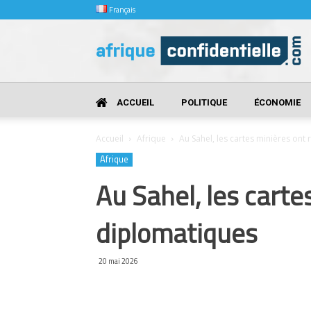
Français
Afrique
Confidentielle
ACCUEIL
POLITIQUE
ÉCONOMIE
Accueil
Afrique
Au Sahel, les cartes minières ont
Afrique
Au Sahel, les carte
diplomatiques
20 mai 2026