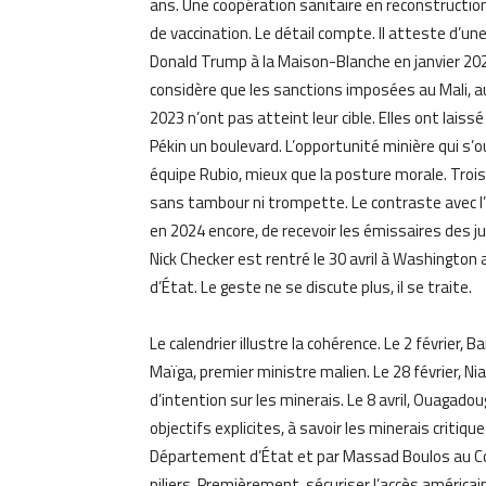
ans. Une coopération sanitaire en reconstructio
de vaccination. Le détail compte. Il atteste d’u
Donald Trump à la Maison-Blanche en janvier 202
considère que les sanctions imposées au Mali, au
2023 n’ont pas atteint leur cible. Elles ont laissé
Pékin un boulevard. L’opportunité minière qui s’ou
équipe Rubio, mieux que la posture morale. Trois
sans tambour ni trompette. Le contraste avec l’
en 2024 encore, de recevoir les émissaires des 
Nick Checker est rentré le 30 avril à Washington 
d’État. Le geste ne se discute plus, il se traite.
Le calendrier illustre la cohérence. Le 2 février
Maïga, premier ministre malien. Le 28 février, 
d’intention sur les minerais. Le 8 avril, Ouagado
objectifs explicites, à savoir les minerais critiq
Département d’État et par Massad Boulos au Cons
piliers. Premièrement, sécuriser l’accès américa