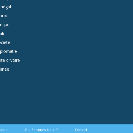
énégal
aroc
rique
li
ciété
iplomatie
te d’Ivoire
uinée
hique
Qui Sommes-Nous ?
Contact