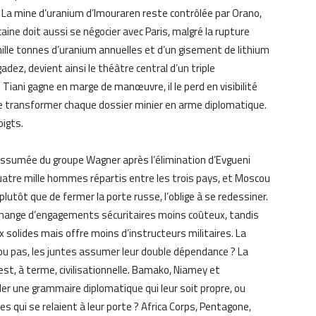
 La mine d’uranium d’Imouraren reste contrôlée par Orano,
aine doit aussi se négocier avec Paris, malgré la rupture
mille tonnes d’uranium annuelles et d’un gisement de lithium
dez, devient ainsi le théâtre central d’un triple
iani gagne en marge de manœuvre, il le perd en visibilité
de transformer chaque dossier minier en arme diplomatique.
oigts.
 assumée du groupe Wagner après l’élimination d’Evgueni
uatre mille hommes répartis entre les trois pays, et Moscou
plutôt que de fermer la porte russe, l’oblige à se redessiner.
change d’engagements sécuritaires moins coûteux, tandis
olides mais offre moins d’instructeurs militaires. La
, ou pas, les juntes assumer leur double dépendance ? La
st, à terme, civilisationnelle. Bamako, Niamey et
er une grammaire diplomatique qui leur soit propre, ou
s qui se relaient à leur porte ? Africa Corps, Pentagone,