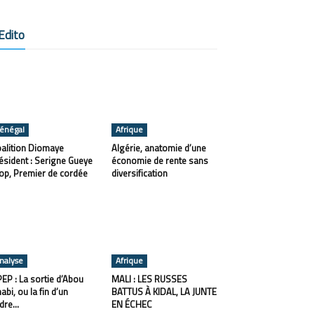
Edito
énégal
Afrique
alition Diomaye
Algérie, anatomie d’une
ésident : Serigne Gueye
économie de rente sans
op, Premier de cordée
diversification
nalyse
Afrique
EP : La sortie d’Abou
MALI : LES RUSSES
abi, ou la fin d’un
BATTUS À KIDAL, LA JUNTE
dre...
EN ÉCHEC