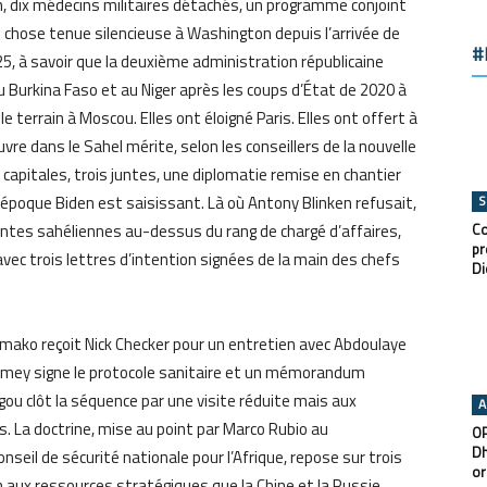
n, dix médecins militaires détachés, un programme conjoint
ne chose tenue silencieuse à Washington depuis l’arrivée de
#
5, à savoir que la deuxième administration républicaine
 Burkina Faso et au Niger après les coups d’État de 2020 à
 le terrain à Moscou. Elles ont éloigné Paris. Elles ont offert à
vre dans le Sahel mérite, selon les conseillers de la nouvelle
 capitales, trois juntes, une diplomatie remise en chantier
époque Biden est saisissant. Là où Antony Blinken refusait,
S
juntes sahéliennes au-dessus du rang de chargé d’affaires,
Co
pr
avec trois lettres d’intention signées de la main des chefs
Di
, Bamako reçoit Nick Checker pour un entretien avec Abdoulaye
Niamey signe le protocole sanitaire et un mémorandum
ugou clôt la séquence par une visite réduite mais aux
A
ues. La doctrine, mise au point par Marco Rubio au
OP
Dh
eil de sécurité nationale pour l’Afrique, repose sur trois
or
in aux ressources stratégiques que la Chine et la Russie