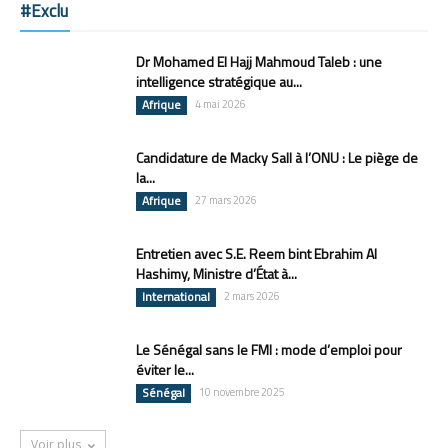
#Exclu
Dr Mohamed El Hajj Mahmoud Taleb : une
intelligence stratégique au...
Afrique
4 mai 2026
Candidature de Macky Sall à l’ONU : Le piège de
la...
Afrique
27 mars 2026
Entretien avec S.E. Reem bint Ebrahim Al
Hashimy, Ministre d’État à...
International
2 mars 2026
Le Sénégal sans le FMI : mode d’emploi pour
éviter le...
Sénégal
10 novembre 2025
Voir plus