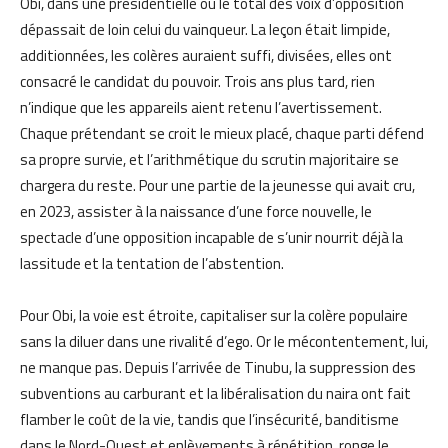
Obi, dans une présidentielle où le total des voix d’opposition
dépassait de loin celui du vainqueur. La leçon était limpide,
additionnées, les colères auraient suffi, divisées, elles ont
consacré le candidat du pouvoir. Trois ans plus tard, rien
n’indique que les appareils aient retenu l’avertissement.
Chaque prétendant se croit le mieux placé, chaque parti défend
sa propre survie, et l’arithmétique du scrutin majoritaire se
chargera du reste. Pour une partie de la jeunesse qui avait cru,
en 2023, assister à la naissance d’une force nouvelle, le
spectacle d’une opposition incapable de s’unir nourrit déjà la
lassitude et la tentation de l’abstention.
Pour Obi, la voie est étroite, capitaliser sur la colère populaire
sans la diluer dans une rivalité d’ego. Or le mécontentement, lui,
ne manque pas. Depuis l’arrivée de Tinubu, la suppression des
subventions au carburant et la libéralisation du naira ont fait
flamber le coût de la vie, tandis que l’insécurité, banditisme
dans le Nord-Ouest et enlèvements à répétition, ronge le