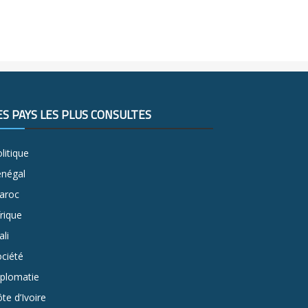
ES PAYS LES PLUS CONSULTÉS
litique
énégal
aroc
rique
li
ciété
iplomatie
te d’Ivoire