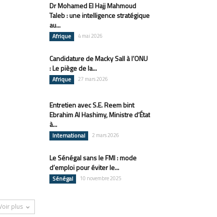
Dr Mohamed El Hajj Mahmoud
Taleb : une intelligence stratégique
au...
Afrique
4 mai 2026
Candidature de Macky Sall à l’ONU
: Le piège de la...
Afrique
27 mars 2026
Entretien avec S.E. Reem bint
Ebrahim Al Hashimy, Ministre d’État
à...
International
2 mars 2026
Le Sénégal sans le FMI : mode
d’emploi pour éviter le...
Sénégal
10 novembre 2025
Voir plus