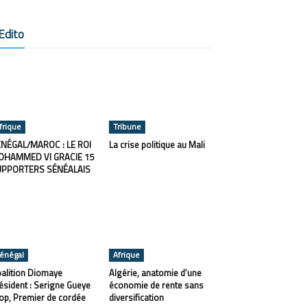
Edito
frique
Tribune
NÉGAL/MAROC : LE ROI
La crise politique au Mali
OHAMMED VI GRACIE 15
UPPORTERS SÉNÉALAIS
énégal
Afrique
alition Diomaye
Algérie, anatomie d’une
ésident : Serigne Gueye
économie de rente sans
op, Premier de cordée
diversification