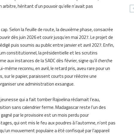
arbitre, héritant d’un pouvoir qu’elle n’avait pas
 cap. Selon la feuille de route, la deuxième phase, consacrée
ouvrir dès juin 2026 et courir jusqu’en mai 2027. Le projet de
digé puis soumis au public entre janvier et avril 2027. Enfin,
m constitutionnel, la présidentielle et les scrutins
me aux instances de la SADC dès février, signe qu’il cherche
lui-même reconnu, en avril, le retard pris, aveu rare pour un
s, sur le papier, paraissent courts pour réécrire une
réorganiser une administration exsangue.
a jeunesse qui a fait tomber Rajoelina réclamait l’eau,
ransition sans calendrier ferme. Madagascar reste l’un des
gagné par le provisoire est un mois perdu pour
estages, qui ont mis le feu aux poudres à l’automne, n’ont pas
 qu’un mouvement populaire a été confisqué par l’appareil