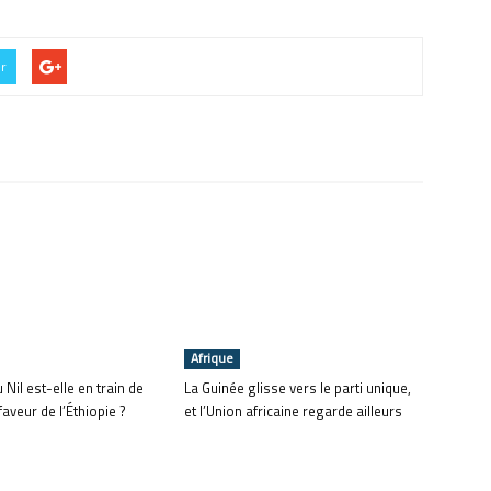
er
Afrique
u Nil est-elle en train de
La Guinée glisse vers le parti unique,
faveur de l’Éthiopie ?
et l’Union africaine regarde ailleurs