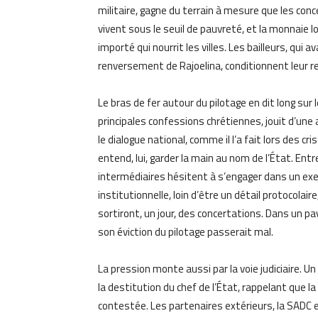
militaire, gagne du terrain à mesure que les con
vivent sous le seuil de pauvreté, et la monnaie loc
importé qui nourrit les villes. Les bailleurs, qui
renversement de Rajoelina, conditionnent leur ret
Le bras de fer autour du pilotage en dit long sur
principales confessions chrétiennes, jouit d’une
le dialogue national, comme il l’a fait lors des c
entend, lui, garder la main au nom de l’État. Entre 
intermédiaires hésitent à s’engager dans un exerc
institutionnelle, loin d’être un détail protocolai
sortiront, un jour, des concertations. Dans un pa
son éviction du pilotage passerait mal.
La pression monte aussi par la voie judiciaire. U
la destitution du chef de l’État, rappelant que l
contestée. Les partenaires extérieurs, la SADC e