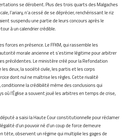
certations se dérobent. Plus des trois quarts des Malgaches
ale, l’ariary, n’a cessé de se déprécier, renchérissant le riz
 avaient suspendu une partie de leurs concours après le
our à un calendrier crédible.
 les forces en présence. Le FFKM, qui rassemble les
 autorité morale ancienne et s’estime légitime pour arbitrer
rises précédentes. Le ministère créé pour la Refondation
les deux, la société civile, les partis et les corps
ice dont nul ne maîtrise les règles. Cette rivalité
re, conditionne la crédibilité même des conclusions qui
ys où l’Église a souvent joué les arbitres en temps de crise,
n député a saisi la Haute Cour constitutionnelle pour réclamer
a légalité d’un pouvoir né d’un coup de force demeure
n tête, observent un régime qui multiplie les gages de