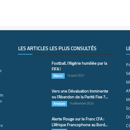
LES ARTICLES LES PLUS CONSULTÉS
L
Football, l’Algérie humiliée par la
Po
FIFA !
e
S
Maroc
14 août 2021
M
Vers une Dévaluation Imminente
Af
te.
ou l’Abandon de la Parité Fixe ?...
Ma
es
Analyse
14 décembre 2024
So
D
Alerte Rouge sur le Franc CFA :
L’Afrique Francophone au Bord...
re
Cô