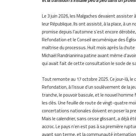
et la transition s’installe peu à peu dans un provi
Le 3 juin 2026, les Malgaches devaient assister
leur République. Ils ont assisté, à la place, à u
promise depuis l’automne s’est encore dérobée, 
Refondation et le Conseil œcuménique des Église
maîtrise du processus. Huit mois après la chute d
Michaël Randrianirina patine avant même d’avoi
qui avait fait de cette consultation le socle de sa
Tout remonte au 17 octobre 2025. Ce jour-là, le
Refondation, à l’issue d’un soulèvement de la je
tranche, le pouvoir bascule, et le nouvel homme 
les clés. Une feuille de route de vingt-quatre m
concertations nationales doivent en poser la pre
Mais le calendrier, sans cesse glissant, a déjà ét
accroc. Le pays n’en est pas à sa première ruptu
avant son terme, et la communauté internationa