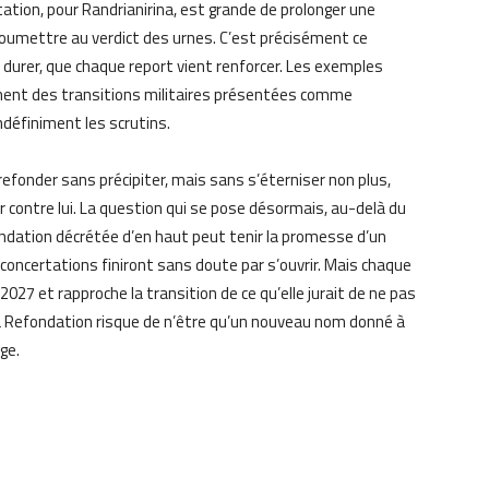
ation, pour Randrianirina, est grande de prolonger une
soumettre au verdict des urnes. C’est précisément ce
ur durer, que chaque report vient renforcer. Les exemples
ment des transitions militaires présentées comme
indéfiniment les scrutins.
: refonder sans précipiter, mais sans s’éterniser non plus,
er contre lui. La question qui se pose désormais, au-delà du
fondation décrétée d’en haut peut tenir la promesse d’un
concertations finiront sans doute par s’ouvrir. Mais chaque
027 et rapproche la transition de ce qu’elle jurait de ne pas
 la Refondation risque de n’être qu’un nouveau nom donné à
nge.