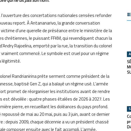
soire qui ne dit pas son nom.
#
 à l’ouverture des concertations nationales censées refonder
n nouveau report. À Antananarivo, la grande conversation
victime d’une querelle de préséance entre le ministère de la
s chrétiennes, le puissant FFKM, qui revendiquent chacun la
’Andry Rajoelina, emporté par la rue, la transition du colonel
r vraiment commencé. Le symbole est cruel pour un régime
A
 légitimité.
SÉ
M
S
 colonel Randrianirina prête serment comme président de la
unesse, baptisé Gen Z, qui a balayé un régime usé. L’armée
fort promet de réorganiser les institutions avant de rendre
ois est dévoilée : quatre phases étalées de 2026 à 2027. Les
mière pierre, en recueillant les doléances du pays profond.
S
é repoussé de mai au 20 mai, puis au 3 juin, avant ce dernier
Co
re : depuis 2009, chaque décennie a vu un président chassé
pr
Di
le composer ensuite avec le fait accompli. L’armée,