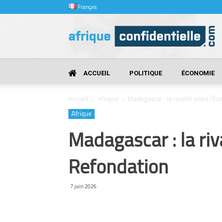
Français
Afrique
Confidentielle
ACCUEIL
POLITIQUE
ÉCONOMIE
Accueil
Afrique
Madagascar : la rivalité entre l’Ét
Afrique
Madagascar : la riva
Refondation
7 juin 2026