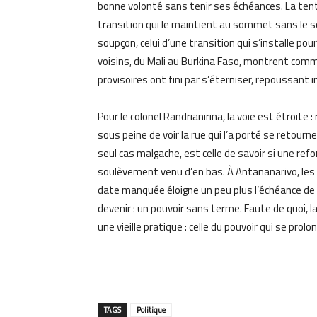
bonne volonté sans tenir ses échéances. La tent
transition qui le maintient au sommet sans le 
soupçon, celui d’une transition qui s’installe po
voisins, du Mali au Burkina Faso, montrent com
provisoires ont fini par s’éterniser, repoussant 
Pour le colonel Randrianirina, la voie est étroite 
sous peine de voir la rue qui l’a porté se retourn
seul cas malgache, est celle de savoir si une re
soulèvement venu d’en bas. À Antananarivo, les 
date manquée éloigne un peu plus l’échéance de 2
devenir : un pouvoir sans terme. Faute de quoi,
une vieille pratique : celle du pouvoir qui se prolo
TAGS
Politique