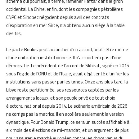
schéma qui pourrait, à terme, ramener Haftar dans le giron
occidental. La Chine, enfin, dont les compagnies pétrolières
CNPC et Sinopec négocient depuis avril des contrats
d’exploration en mer Sirte, n’a obtenu aucun siège à la table
des fils.
Le pacte Boulos peut accoucher d’un accord, peut-être même
d’une unification institutionnelle. Il n’accouchera pas d’une
démocratie. Le précédent de l’accord de Skhirat, signé en 2015
sous l’égide de l’ONU et de l’Italie, avait déjà tenté d’unifier les
institutions sans passer par les urnes. Onze ans plus tard, la
Libye reste partitionnée, ses ressources captées par les
arrangements locaux, et son peuple privé de tout choix
électoral national depuis 2014. Le scénario américain de 2026
ne corrige pas la matrice, il en accélère seulement la version
dynastique. Pour Donald Trump, ce sera un succès affichable à
six mois des élections de mi-mandat, et un argument de plus
pour assurer le marché européen contre les chocs venus du