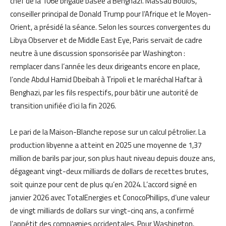
chef de la 106e brigade basée à Benghazi. Massad Boulos,
conseiller principal de Donald Trump pour l’Afrique et le Moyen-
Orient, a présidé la séance. Selon les sources convergentes du
Libya Observer et de Middle East Eye, Paris servait de cadre
neutre à une discussion sponsorisée par Washington :
remplacer dans l’année les deux dirigeants encore en place,
l’oncle Abdul Hamid Dbeibah à Tripoli et le maréchal Haftar à
Benghazi, par les fils respectifs, pour bâtir une autorité de
transition unifiée d’ici la fin 2026.
Le pari de la Maison-Blanche repose sur un calcul pétrolier. La
production libyenne a atteint en 2025 une moyenne de 1,37
million de barils par jour, son plus haut niveau depuis douze ans,
dégageant vingt-deux milliards de dollars de recettes brutes,
soit quinze pour cent de plus qu’en 2024. L’accord signé en
janvier 2026 avec TotalEnergies et ConocoPhillips, d’une valeur
de vingt milliards de dollars sur vingt-cinq ans, a confirmé
l’appétit des compagnies occidentales. Pour Washington,