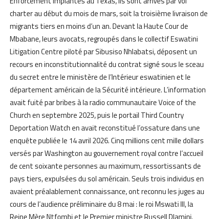
Enforcement implantés au Texas, ils sont arrivés par vol
charter au début du mois de mars, soit la troisième livraison de
migrants tiers en moins d’un an. Devant la Haute Cour de
Mbabane, leurs avocats, regroupés dans le collectif Eswatini
Litigation Centre piloté par Sibusiso Nhlabatsi, déposent un
recours en inconstitutionnalité du contrat signé sous le sceau
du secret entre le ministère de l’Intérieur eswatinien et le
département américain de la Sécurité intérieure. L’information
avait fuité par bribes à la radio communautaire Voice of the
Church en septembre 2025, puis le portail Third Country
Deportation Watch en avait reconstitué l’ossature dans une
enquête publiée le 14 avril 2026. Cinq millions cent mille dollars
versés par Washington au gouvernement royal contre l’accueil
de cent soixante personnes au maximum, ressortissants de
pays tiers, expulsées du sol américain. Seuls trois individus en
avaient préalablement connaissance, ont reconnu les juges au
cours de l’audience préliminaire du 8 mai : le roi Mswati III, la
Reine Mère Ntfombi et le Premier ministre Russell Dlamini.