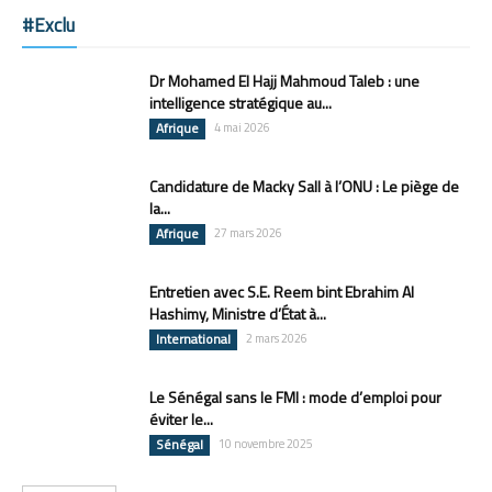
#Exclu
Dr Mohamed El Hajj Mahmoud Taleb : une
intelligence stratégique au...
Afrique
4 mai 2026
Candidature de Macky Sall à l’ONU : Le piège de
la...
Afrique
27 mars 2026
Entretien avec S.E. Reem bint Ebrahim Al
Hashimy, Ministre d’État à...
International
2 mars 2026
Le Sénégal sans le FMI : mode d’emploi pour
éviter le...
Sénégal
10 novembre 2025