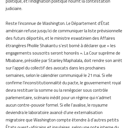
politique, et l’indignation politique nourrit la contestation
judiciaire.
Reste l’inconnue de Washington. Le Département d’État
américain refuse jusqu’ici de communiquer la liste prévisionnelle
des futurs déportés, et le ministre eswatinien des Affaires
étrangères Pholile Shakantu s’est borné à déclarer que « les
engagements souscrits seront honorés ». La Cour suprême de
Mbabane, présidée par Stanley Maphalala, doit rendre son arrêt
sur l’appel du collectif des avocats dans les prochaines
semaines, selon le calendrier communiqué le 21 mai. Si elle
confirme l’inconstitutionnalité du pacte, le gouvernement royal
devra restituer la somme ou la renégocier sous contrôle
parlementaire, scénario inédit pour un régime qui n’admet
aucun contre-pouvoir formel. Si elle l’avalise, le royaume
deviendra le laboratoire avancé d’une externalisation
migratoire que Washington compte étendre à d’autres petits
États ouest-africains et insulaires, selon une note interne du