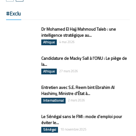
#Exclu
Dr Mohamed El Hajj Mahmoud Taleb : une
intelligence stratégique au...
Afrique
4 mai 2026
Candidature de Macky Sall à l’ONU : Le piège de
la...
Afrique
27 mars 2026
Entretien avec S.E. Reem bint Ebrahim Al
Hashimy, Ministre d’État à...
International
2 mars 2026
Le Sénégal sans le FMI : mode d’emploi pour
éviter le...
Sénégal
10 novembre 2025