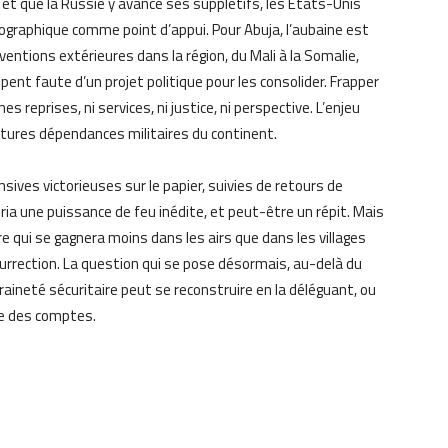
l et que la Russie y avance ses supplétifs, les États-Unis
ographique comme point d’appui. Pour Abuja, l’aubaine est
terventions extérieures dans la région, du Mali à la Somalie,
ipent faute d’un projet politique pour les consolider. Frapper
nes reprises, ni services, ni justice, ni perspective. L’enjeu
 futures dépendances militaires du continent.
sives victorieuses sur le papier, suivies de retours de
ria une puissance de feu inédite, et peut-être un répit. Mais
rre qui se gagnera moins dans les airs que dans les villages
l’insurrection. La question qui se pose désormais, au-delà du
eraineté sécuritaire peut se reconstruire en la déléguant, ou
re des comptes.