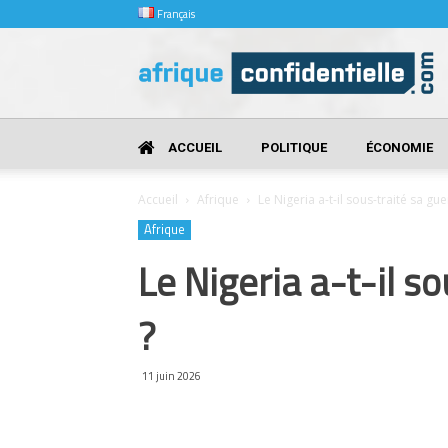
Français
Afrique
Confidentielle
ACCUEIL
POLITIQUE
ÉCONOMIE
Accueil
Afrique
Le Nigeria a-t-il sous-traité sa gu
Afrique
Le Nigeria a-t-il s
?
11 juin 2026