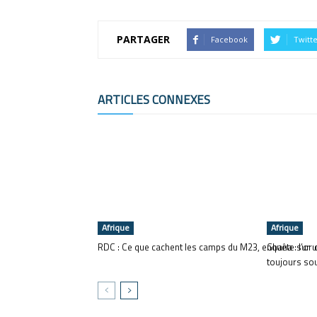
PARTAGER
Facebook
Twitt
ARTICLES CONNEXES
Afrique
Afrique
RDC : Ce que cachent les camps du M23, enquête sur
Ghana : l’o
toujours so