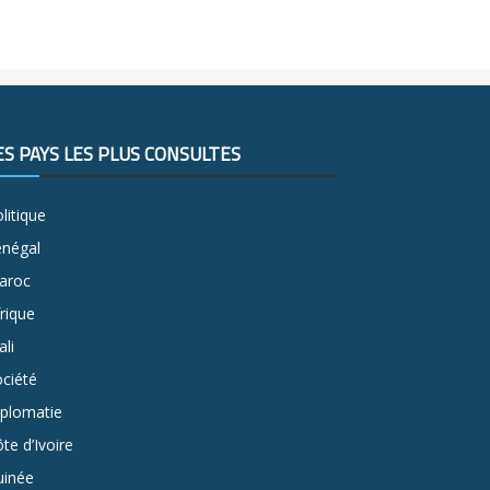
ES PAYS LES PLUS CONSULTÉS
litique
énégal
aroc
rique
li
ciété
iplomatie
te d’Ivoire
uinée