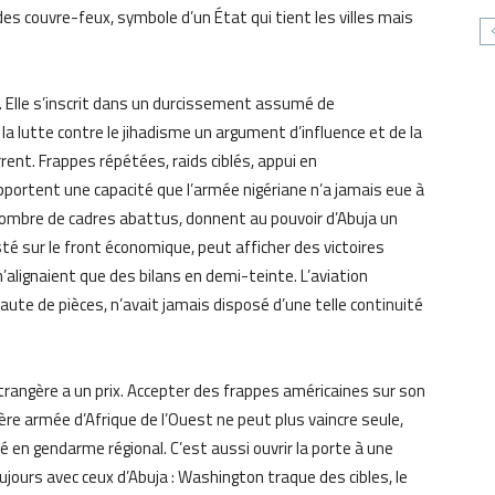
s couvre-feux, symbole d’un État qui tient les villes mais
t. Elle s’inscrit dans un durcissement assumé de
la lutte contre le jihadisme un argument d’influence et de la
ent. Frappes répétées, raids ciblés, appui en
pportent une capacité que l’armée nigériane n’a jamais eue à
nombre de cadres abattus, donnent au pouvoir d’Abuja un
té sur le front économique, peut afficher des victoires
’alignaient que des bilans en demi-teinte. L’aviation
faute de pièces, n’avait jamais disposé d’une telle continuité
rangère a un prix. Accepter des frappes américaines sur son
ère armée d’Afrique de l’Ouest ne peut plus vaincre seule,
 en gendarme régional. C’est aussi ouvrir la porte à une
ujours avec ceux d’Abuja : Washington traque des cibles, le