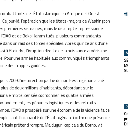
n combattants de l’État islamique en Afrique de l’Ouest
#
 Ce jour-là, l’opération que les états-majors de Washington
à ses premières semaines, mais le décompte impressionne
e l’EIAO et de Boko Haram tués, plusieurs commandants
hé dans un raid des forces spéciales. Après quinze ans d’une
si à éteindre, l’irruption directe de la puissance américaine
A
 figée. Pour une armée habituée aux communiqués triomphants
SÉ
froide des frappes guidées.
M
S
uis 2009, l’insurrection partie du nord-est nigérian a tué
 plus de deux millions d’habitants, débordant sur le
ationale mixte, censée coordonner les quatre armées
commandement, les pénuries logistiques et les retraits
S
emps, l’EIAO a prospéré sur une économie de la violence faite
Co
ploitant l’incapacité de l’État nigérian à offrir une présence
pr
Di
ricain prétend rompre. Maiduguri, capitale du Borno, vit