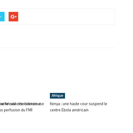
er
Afrique
 une hécatombe silencieuse
r cache mal une économie
Kenya : une haute cour suspend le
us perfusion du FMI
centre Ebola américain