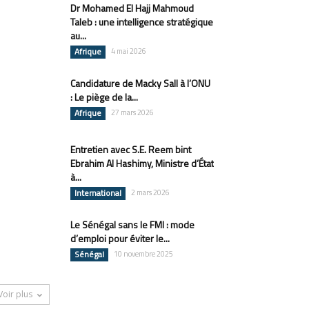
Dr Mohamed El Hajj Mahmoud
Taleb : une intelligence stratégique
au...
Afrique
4 mai 2026
Candidature de Macky Sall à l’ONU
: Le piège de la...
Afrique
27 mars 2026
Entretien avec S.E. Reem bint
Ebrahim Al Hashimy, Ministre d’État
à...
International
2 mars 2026
Le Sénégal sans le FMI : mode
d’emploi pour éviter le...
Sénégal
10 novembre 2025
Voir plus