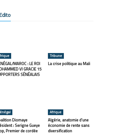
Edito
frique
Tribune
NÉGAL/MAROC : LE ROI
La crise politique au Mali
OHAMMED VI GRACIE 15
UPPORTERS SÉNÉALAIS
énégal
Afrique
alition Diomaye
Algérie, anatomie d’une
ésident : Serigne Gueye
économie de rente sans
op, Premier de cordée
diversification