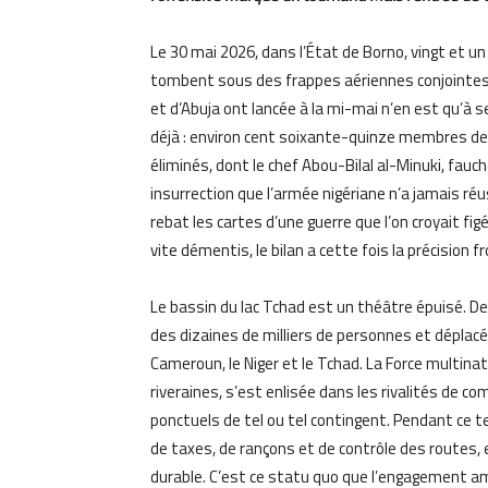
Le 30 mai 2026, dans l’État de Borno, vingt et u
tombent sous des frappes aériennes conjointes.
et d’Abuja ont lancée à la mi-mai n’en est qu’
déjà : environ cent soixante-quinze membres d
éliminés, dont le chef Abou-Bilal al-Minuki, fauc
insurrection que l’armée nigériane n’a jamais réus
rebat les cartes d’une guerre que l’on croyait
vite démentis, le bilan a cette fois la précision 
Le bassin du lac Tchad est un théâtre épuisé. Dep
des dizaines de milliers de personnes et déplacé
Cameroun, le Niger et le Tchad. La Force multin
riveraines, s’est enlisée dans les rivalités de 
ponctuels de tel ou tel contingent. Pendant ce t
de taxes, de rançons et de contrôle des routes, ex
durable. C’est ce statu quo que l’engagement amé