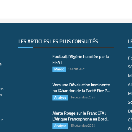
LES ARTICLES LES PLUS CONSULTÉS
L
Football, l’Algérie humiliée par la
Po
FIFA !
e
S
Maroc
14 août 2021
M
Vers une Dévaluation Imminente
Af
te.
ou l’Abandon de la Parité Fixe ?...
Ma
es
Analyse
14 décembre 2024
So
D
Alerte Rouge sur le Franc CFA :
L’Afrique Francophone au Bord...
re
Cô
Analyse
15 décembre 2024
G