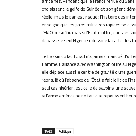
africaines. Pendant que la France reflue du Sahe
choisissent le golfe de Guinée et son géant dém
réelle, mais le pari est risqué : l’histoire des in
enseigne que les gains militaires rapides se diss
l’EIAO ne suffira pas si l’État n’offre, dans les zo
dépasse le seul Nigeria : il dessine la carte des
Le bassin du lac Tchad n’a jamais manqué d’offen
flamme. L’alliance avec Washington offre au Nige
elle déplace aussi le centre de gravité d’une gue
repris, là où l’absence de l’État a fait le lit de 
seul cas nigérian, est celle de savoir si une souv
si l’arme américaine ne fait que repousser l’heu
TAGS
Politique