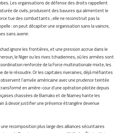
ombes. Les organisations de défense des droits rappellent
turée de civils, produisent des bavures qui alimentent le
orce tue des combattants ; elle ne reconstruit pas la
appelle : on peut décapiter une organisation sans la vaincre,
mes sans avenir.
Tchad ignore les frontières, et une pression accrue dans le
eroun, le Niger ou les rives tchadiennes, où les armées sont
coordination renforcée de la Force multinationale mixte, les
e de le résoudre. Or les capitales riveraines, déjà méfiantes
, observent l’arrivée américaine avec une prudence teintée
e transformé en arrière-cour d’une opération pilotée depuis
ançaises chassées de Bamako et de Niamey hante les
chain à devoir justifier une présence étrangère devenue
 une recomposition plus large des alliances sécuritaires