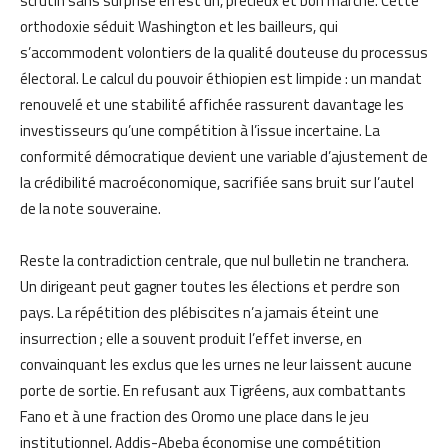
scrutin sans surprise en est un, précieux et bon marché. Cette
orthodoxie séduit Washington et les bailleurs, qui
s’accommodent volontiers de la qualité douteuse du processus
électoral. Le calcul du pouvoir éthiopien est limpide : un mandat
renouvelé et une stabilité affichée rassurent davantage les
investisseurs qu’une compétition à l’issue incertaine. La
conformité démocratique devient une variable d’ajustement de
la crédibilité macroéconomique, sacrifiée sans bruit sur l’autel
de la note souveraine.
Reste la contradiction centrale, que nul bulletin ne tranchera.
Un dirigeant peut gagner toutes les élections et perdre son
pays. La répétition des plébiscites n’a jamais éteint une
insurrection ; elle a souvent produit l’effet inverse, en
convainquant les exclus que les urnes ne leur laissent aucune
porte de sortie. En refusant aux Tigréens, aux combattants
Fano et à une fraction des Oromo une place dans le jeu
institutionnel, Addis-Abeba économise une compétition