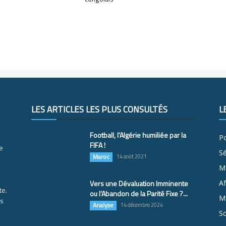
LES ARTICLES LES PLUS CONSULTÉS
L
Football, l’Algérie humiliée par la
Po
FIFA !
e
S
Maroc
14 août 2021
M
Vers une Dévaluation Imminente
Af
te.
ou l’Abandon de la Parité Fixe ?...
Ma
es
Analyse
14 décembre 2024
So