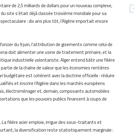
ire de 2,5 milliards de dollars pour un nouveau complexe,
é du site s’était déjà classée troisième mondiale pour sa
ectaculaire : dix ans plus tôt, l’Algérie importait encore
oncier du 9 juin, l’attribution de gisements comme celui de
nerai doit alimenter une usine de traitement primaire, et la
tique industrielle volontariste. Alger entend bâtir une filière
e partie de la chaîne de valeur que les économies rentières
 budgétaire est cohérent avec la doctrine officielle : réduire
alifiés et inscrire l’Algérie dans les marchés européens
ngrais, électroménager et, demain, composants automobiles
ortations que les pouvoirs publics financent à coups de
 La filière acier emploie, irrigue des sous-traitants et
 Pourtant, la diversification reste statistiquement marginale :