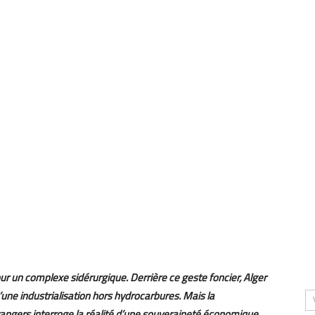
ur un complexe sidérurgique. Derrière ce geste foncier, Alger
d’une industrialisation hors hydrocarbures. Mais la
angers interroge la réalité d’une souveraineté économique