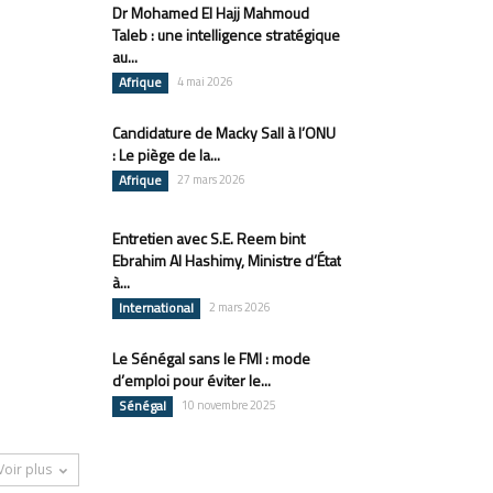
Dr Mohamed El Hajj Mahmoud
Taleb : une intelligence stratégique
au...
Afrique
4 mai 2026
Candidature de Macky Sall à l’ONU
: Le piège de la...
Afrique
27 mars 2026
Entretien avec S.E. Reem bint
Ebrahim Al Hashimy, Ministre d’État
à...
International
2 mars 2026
Le Sénégal sans le FMI : mode
d’emploi pour éviter le...
Sénégal
10 novembre 2025
Voir plus