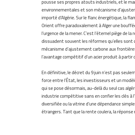
pousse ses propres atouts industriels, et le ma
environnementales et son mécanisme d’ajustement
importé d’Algérie. Sur le flanc énergétique, la f
Orient offre paradoxalement à Alger une bouffée 
l’urgence de la mener. C’est l’éternel piège de la 
dissuadent souvent les réformes qu’elles sont c
mécanisme d’ajustement carbone aux frontières,
l’avantage compétitif d’un acier produit à partir
En définitive, le décret du 9 juin n’est pas seul
force entre l’État, les investisseurs et un modèl
qui se pose désormais, au-delà du seul cas algérie
industrie compétitive sans en confier les clés à l’
diversifiée ou la vitrine d’une dépendance simp
étrangers. Tant que la rente coulera, la répons