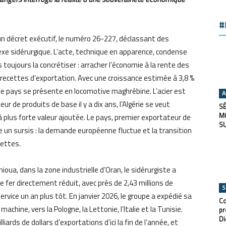
#
lié un décret exécutif, le numéro 26-227, déclassant des
exe sidérurgique. L’acte, technique en apparence, condense
toujours la concrétiser : arracher l’économie à la rente des
 recettes d’exportation. Avec une croissance estimée à 3,8 %
le pays se présente en locomotive maghrébine. L’acier est
A
r de produits de base il y a dix ans, l’Algérie se veut
SÉ
M
 plus forte valeur ajoutée. Le pays, premier exportateur de
S
e un sursis : la demande européenne fluctue et la transition
cettes.
hioua, dans la zone industrielle d’Oran, le sidérurgiste a
 fer directement réduit, avec près de 2,43 millions de
S
rvice un an plus tôt. En janvier 2026, le groupe a expédié sa
Co
achine, vers la Pologne, la Lettonie, l’Italie et la Tunisie.
pr
Di
liards de dollars d’exportations d’ici la fin de l’année, et