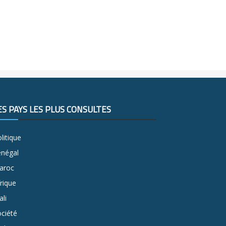
ES PAYS LES PLUS CONSULTÉS
litique
énégal
aroc
rique
li
ciété