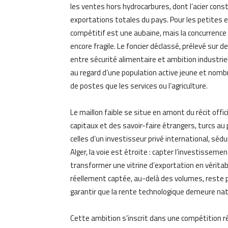
les ventes hors hydrocarbures, dont l’acier cons
exportations totales du pays. Pour les petites ent
compétitif est une aubaine, mais la concurrence
encore fragile. Le foncier déclassé, prélevé sur d
entre sécurité alimentaire et ambition industrie
au regard d’une population active jeune et nombr
de postes que les services ou l’agriculture.
Le maillon faible se situe en amont du récit offi
capitaux et des savoir-faire étrangers, turcs a
celles d’un investisseur privé international, sédu
Alger, la voie est étroite : capter l’investissemen
transformer une vitrine d’exportation en véritabl
réellement captée, au-delà des volumes, reste pos
garantir que la rente technologique demeure nat
Cette ambition s’inscrit dans une compétition r