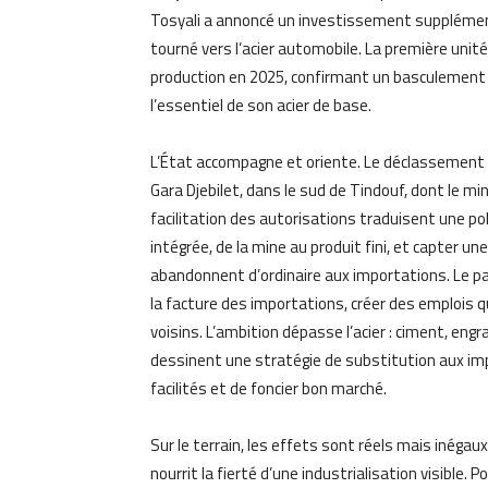
Tosyali a annoncé un investissement supplémenta
tourné vers l’acier automobile. La première unit
production en 2025, confirmant un basculement sp
l’essentiel de son acier de base.
L’État accompagne et oriente. Le déclassement f
Gara Djebilet, dans le sud de Tindouf, dont le mi
facilitation des autorisations traduisent une poli
intégrée, de la mine au produit fini, et capter un
abandonnent d’ordinaire aux importations. Le pari
la facture des importations, créer des emplois qu
voisins. L’ambition dépasse l’acier : ciment, e
dessinent une stratégie de substitution aux imp
facilités et de foncier bon marché.
Sur le terrain, les effets sont réels mais inégaux.
nourrit la fierté d’une industrialisation visible.