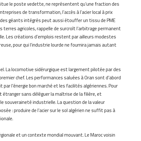
titue le poste vedette, ne représentent qu’une fraction des
reprises de transformation, l’accès à l’acier local à prix
 des géants intégrés peut aussi étouffer un tissu de PME
es terres agricoles, rappelle de surcroît l’arbitrage permanent
lle. Les créations d’emplois restent par ailleurs modestes
euse, pour qui l’industrie lourde ne fournira jamais autant
ciel. La locomotive sidérurgique est largement pilotée par des
u premier chef. Les performances saluées à Oran sont d’abord
it par l’énergie bon marché et les facilités algériennes. Pour
t étranger sans déléguer la maîtrise de la filière, et
e souveraineté industrielle. La question de la valeur
ée : produire de l’acier sur le sol algérien ne suffit pas à
ionale.
égionale et un contexte mondial mouvant. Le Maroc voisin