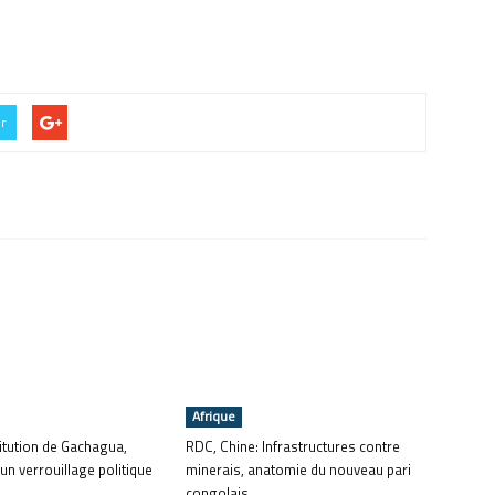
er
Afrique
itution de Gachagua,
RDC, Chine: Infrastructures contre
un verrouillage politique
minerais, anatomie du nouveau pari
congolais