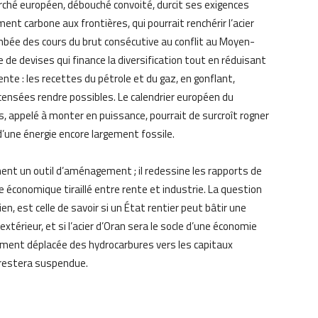
rché européen, débouché convoité, durcit ses exigences
 carbone aux frontières, qui pourrait renchérir l’acier
lambée des cours du brut consécutive au conflit au Moyen-
de devises qui finance la diversification tout en réduisant
rente : les recettes du pétrole et du gaz, en gonflant,
ensées rendre possibles. Le calendrier européen du
 appelé à monter en puissance, pourrait de surcroît rogner
 d’une énergie encore largement fossile.
ement un outil d’aménagement ; il redessine les rapports de
e économique tiraillé entre rente et industrie. La question
n, est celle de savoir si un État rentier peut bâtir une
extérieur, et si l’acier d’Oran sera le socle d’une économie
lement déplacée des hydrocarbures vers les capitaux
e restera suspendue.