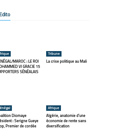
Edito
frique
Tribune
NÉGAL/MAROC : LE ROI
La crise politique au Mali
OHAMMED VI GRACIE 15
UPPORTERS SÉNÉALAIS
énégal
Afrique
alition Diomaye
Algérie, anatomie d’une
ésident : Serigne Gueye
économie de rente sans
op, Premier de cordée
diversification