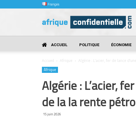
Français
Afrique
Confidentielle
ACCUEIL
POLITIQUE
ÉCONOMIE
Accueil
Afrique
Algérie : L’acier, fer de lance d’une
Afrique
Algérie : L’acier, f
de la la rente pétro
15 juin 2026