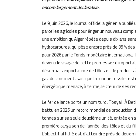
encore largement déclarative.
Le 9 juin 2026, le Journal officiel algérien a pub
parcelles agricoles pour ériger un nouveau compl
une ambition qu’Alger répète depuis dix ans sans 
hydrocarbures, qui pèse encore près de 95 % des
pour 2026 par le Fonds monétaire international, 
devenu le visage de cette promesse : d’importateu
désormais exportatrice de tôles et de produits à
gaz du continent, sait que la manne fossile rest
énergétique menace, à terme, le cœur de ses re
Le fer de lance porte un nom turc : Tosyali. À Bet
battu en 2025 un record mondial de production de
tonnes sur sa seule deuxième unité, entrée en se
première cargaison de l’année, des tôles et du fil m
L’objectif affiché est d’atteindre près de deux mil