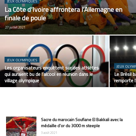
JEUX OLYMPIQUES
La Côte d’Ivoire affrontera l’Allemagne en
finale de poule
27 juillet 2021
JEUX OLYMPIQUES
JEUX OLYM
Les organisateurs enquêtent sur des athlètes
qui auraient bu de l’alcool en réunion dans le
Le Brésil 
village olympique
remporte l
Sacre du marocain Soufiane El Bakkali avec la
médaille d’or du 3000 m steeple
3 août 2021