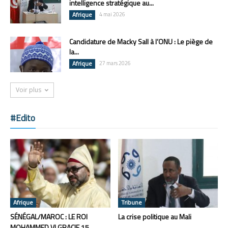
intelligence stratégique au...
Afrique
4 mai 2026
Candidature de Macky Sall à l’ONU : Le piège de
la...
Afrique
27 mars 2026
Voir plus
#Edito
Afrique
Tribune
SÉNÉGAL/MAROC : LE ROI
La crise politique au Mali
MOHAMMED VI GRACIE 15