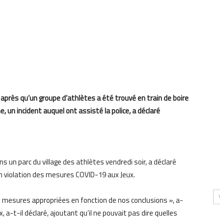
près qu’un groupe d’athlètes a été trouvé en train de boire
e, un incident auquel ont assisté la police, a déclaré
ns un parc du village des athlètes vendredi soir, a déclaré
n violation des mesures COVID-19 aux Jeux.
es mesures appropriées
en fonction de nos conclusions », a-
, a-t-il déclaré, ajoutant qu’il n
e pouvait
pas dire
quelles