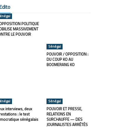
Edito
énégal
OPPOSITION POLITIQUE
OBILISE MASSIVEMENT
ONTRE LE POUVOIR
Sénégal
POUVOIR / OPPOSITION :
DU COUP KO AU
BOOMERANG KO
énégal
Sénégal
ux interviews, deux
POUVOIR ET PRESSE,
restations : le test
RELATIONS EN
mocratique sénégalais
SURCHAUFFE — DES
JOURNALISTES ARRÊTÉS