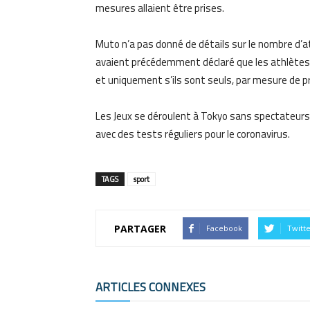
mesures
a
ll
aient
être
prises
.
Muto n’a pas donné de détails sur le nombre d’a
avaient précédemment déclaré que les athlètes n
et uniquement s’ils sont seuls, par mesure de p
Les Jeux se déroulent à Tokyo sa
ns spectateurs
avec des tests réguliers pour le coronavirus.
TAGS
sport
PARTAGER
Facebook
Twitt
ARTICLES CONNEXES