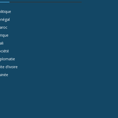
litique
énégal
aroc
rique
li
ciété
iplomatie
te d’Ivoire
uinée