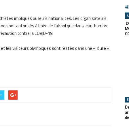
#
S
thlètes impliqué
s ou leurs nationalités. Les organisateurs
L’
e sont autorisés à boire de l’alcool que dans leur chambre
M
récaution contre
la
COVID-19.
C
et les visiteurs olympiques sont restés dans une
«
bulle »
er
S
De
ar
dé