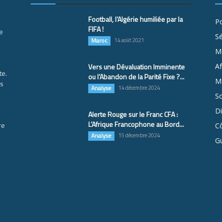
Football, l’Algérie humiliée par la
Po
FIFA !
e
S
Maroc
14 août 2021
M
Vers une Dévaluation Imminente
Af
te.
ou l’Abandon de la Parité Fixe ?...
Ma
es
Analyse
14 décembre 2024
So
D
Alerte Rouge sur le Franc CFA :
L’Afrique Francophone au Bord...
re
Cô
Analyse
15 décembre 2024
G