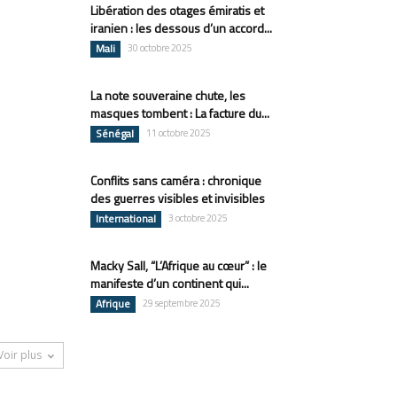
Libération des otages émiratis et
iranien : les dessous d’un accord...
Mali
30 octobre 2025
La note souveraine chute, les
masques tombent : La facture du...
Sénégal
11 octobre 2025
Conflits sans caméra : chronique
des guerres visibles et invisibles
International
3 octobre 2025
Macky Sall, “L’Afrique au cœur” : le
manifeste d’un continent qui...
Afrique
29 septembre 2025
Voir plus