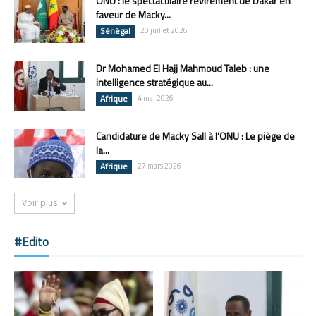
ONU : le spectaculaire revirement de Dakar en
faveur de Macky...
Sénégal
20 juillet 2026
Dr Mohamed El Hajj Mahmoud Taleb : une
intelligence stratégique au...
Afrique
4 mai 2026
Candidature de Macky Sall à l’ONU : Le piège de
la...
Afrique
27 mars 2026
Voir plus
#Edito