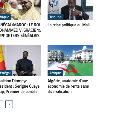
frique
Tribune
NÉGAL/MAROC : LE ROI
La crise politique au Mali
OHAMMED VI GRACIE 15
UPPORTERS SÉNÉALAIS
énégal
Afrique
alition Diomaye
Algérie, anatomie d’une
ésident : Serigne Gueye
économie de rente sans
op, Premier de cordée
diversification