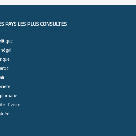
ES PAYS LES PLUS CONSULTÉS
litique
énégal
rique
aroc
li
ciété
iplomatie
te d’Ivoire
uinée