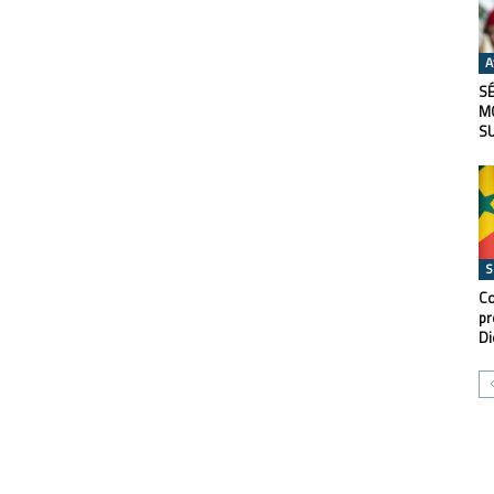
A
SÉ
M
S
S
Co
pr
Di