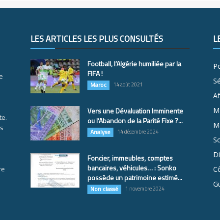
LES ARTICLES LES PLUS CONSULTÉS
L
Football, l’Algérie humiliée par la
Po
FIFA !
e
S
Maroc
14 août 2021
Af
Vers une Dévaluation Imminente
M
te.
ou l’Abandon de la Parité Fixe ?...
Ma
es
Analyse
14 décembre 2024
So
D
Foncier, immeubles, comptes
bancaires, véhicules… : Sonko
re
Cô
possède un patrimoine estimé...
G
Non classé
1 novembre 2024