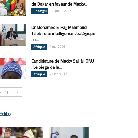
de Dakar en faveur de Macky...
Sénégal
20 juillet 2026
Dr Mohamed El Hajj Mahmoud
Taleb : une intelligence stratégique
au...
Afrique
4 mai 2026
Candidature de Macky Sall à l’ONU
: Le piège de la...
Afrique
27 mars 2026
Voir plus
Edito