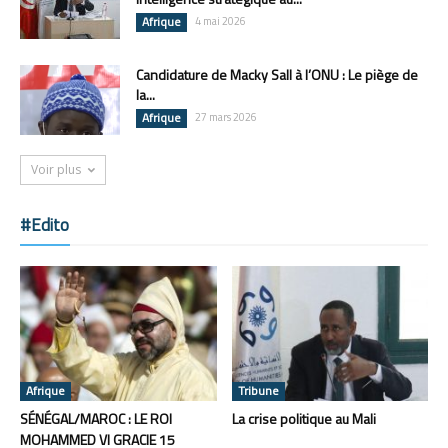
Afrique
4 mai 2026
Candidature de Macky Sall à l’ONU : Le piège de
la...
Afrique
27 mars 2026
Voir plus
#Edito
Afrique
Tribune
SÉNÉGAL/MAROC : LE ROI
La crise politique au Mali
MOHAMMED VI GRACIE 15