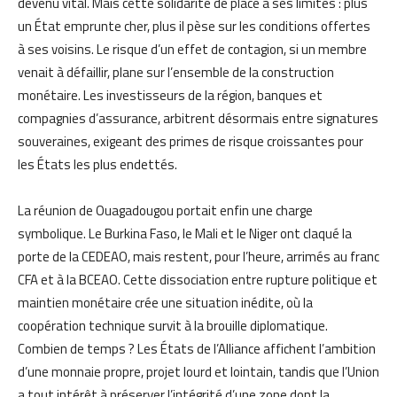
devenu vital. Mais cette solidarité de place a ses limites : plus
un État emprunte cher, plus il pèse sur les conditions offertes
à ses voisins. Le risque d’un effet de contagion, si un membre
venait à défaillir, plane sur l’ensemble de la construction
monétaire. Les investisseurs de la région, banques et
compagnies d’assurance, arbitrent désormais entre signatures
souveraines, exigeant des primes de risque croissantes pour
les États les plus endettés.
La réunion de Ouagadougou portait enfin une charge
symbolique. Le Burkina Faso, le Mali et le Niger ont claqué la
porte de la CEDEAO, mais restent, pour l’heure, arrimés au franc
CFA et à la BCEAO. Cette dissociation entre rupture politique et
maintien monétaire crée une situation inédite, où la
coopération technique survit à la brouille diplomatique.
Combien de temps ? Les États de l’Alliance affichent l’ambition
d’une monnaie propre, projet lourd et lointain, tandis que l’Union
a tout intérêt à préserver l’intégrité d’une zone dont la