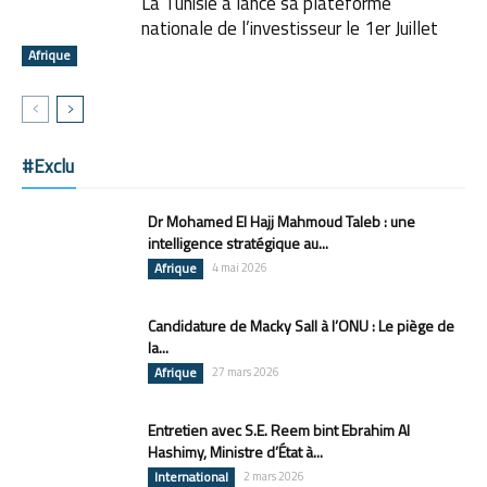
La Tunisie a lancé sa plateforme
nationale de l’investisseur le 1er Juillet
Afrique
#Exclu
Dr Mohamed El Hajj Mahmoud Taleb : une
intelligence stratégique au...
Afrique
4 mai 2026
Candidature de Macky Sall à l’ONU : Le piège de
la...
Afrique
27 mars 2026
Entretien avec S.E. Reem bint Ebrahim Al
Hashimy, Ministre d’État à...
International
2 mars 2026